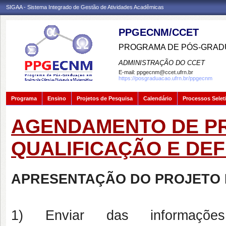
SIGAA - Sistema Integrado de Gestão de Atividades Acadêmicas
PPGECNM/CCET
PROGRAMA DE PÓS-GRADU
ADMINISTRAÇÃO DO CCET
E-mail:
ppgecnm@ccet.ufrn.br
https://posgraduacao.ufrn.br/ppgecnm
Programa
Ensino
Projetos de Pesquisa
Calendário
Processos Selet
AGENDAMENTO DE PR
QUALIFICAÇÃO E DE
APRESENTAÇÃO DO PROJETO 
1) Enviar das informaçõ