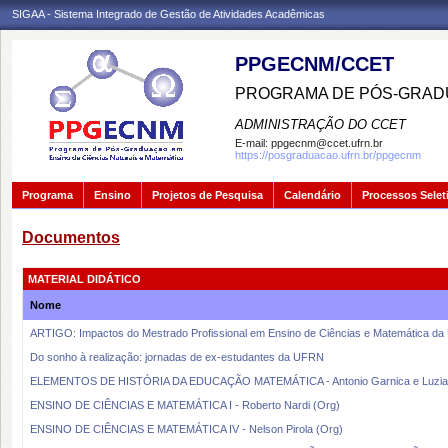
SIGAA - Sistema Integrado de Gestão de Atividades Acadêmicas
PPGECNM/CCET
PROGRAMA DE PÓS-GRADU
ADMINISTRAÇÃO DO CCET
E-mail:
ppgecnm@ccet.ufrn.br
https://posgraduacao.ufrn.br/ppgecnm
Programa
Ensino
Projetos de Pesquisa
Calendário
Processos Selet
Documentos
MATERIAL DIDÁTICO
Nome
ARTIGO: Impactos do Mestrado Profissional em Ensino de Ciências e Matemática da U
Do sonho à realização: jornadas de ex-estudantes da UFRN
ELEMENTOS DE HISTÓRIA DA EDUCAÇÃO MATEMÁTICA - Antonio Garnica e Luzia
ENSINO DE CIÊNCIAS E MATEMÁTICA I - Roberto Nardi (Org)
ENSINO DE CIÊNCIAS E MATEMÁTICA IV - Nelson Pirola (Org)