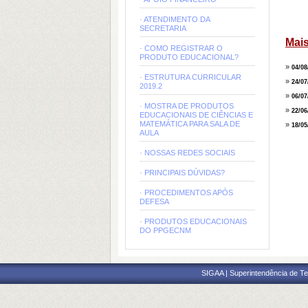
· ATENDIMENTO DA
SECRETARIA
Mais
· COMO REGISTRAR O
PRODUTO EDUCACIONAL?
»
04/08
· ESTRUTURA CURRICULAR
»
24/07
2019.2
»
06/07
· MOSTRA DE PRODUTOS
»
22/06
EDUCACIONAIS DE CIÊNCIAS E
MATEMÁTICA PARA SALA DE
»
18/05
AULA
· NOSSAS REDES SOCIAIS
· PRINCIPAIS DÚVIDAS?
· PROCEDIMENTOS APÓS
DEFESA
· PRODUTOS EDUCACIONAIS
DO PPGECNM
SIGAA | Superintendência de Te