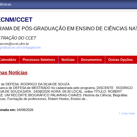
adêmicas
CNM/CCET
AMA DE PÓS-GRADUAÇÃO EM ENSINO DE CIÊNCIAS NA
STRAÇÃO DO CCET
ecnm@ccet.ufrn.br
sgraduacao.ufrn.br/ppgecnm
Calendário
Processos Seletivos
Notícias
Documentos
Outras Opções
mas Notícias
 de DEFESA: RODRIGO DA SILVA DE SOUZA
anca de DEFESA de MESTRADO foi cadastrada pelo programa. DISCENTE : RODRIGO
LVA DE SOUZA DATA : 24/08/2026 HORA: 09:30 LOCAL: online TÍTULO: ROBERT
: UM RECORTE BIOGRÁFICO PALAVRAS-CHAVES: História da Ciência; Biografias
ficas; Formação de professores; Robert Hooke; Ensino de...
trada em:
04/08/2026
+ Leia mais