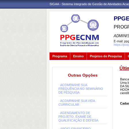
SIGAA - Sistema Integrado de Gestão de Atividades Ac
PPGE
PROGR
ADMINI
E-mail:
ppg
https://po
Programa
Ensino
Projetos de Pesquisa
Últi
Outras Opções
Banca
Uma b
· ACOMPANHE SUA
DA SI
FREQUÊNCIA NO SEMINÁRIO
HOOKE
DE PESQUISA
cientí
· ACOMPANHE SUA VIDA
Cadas
CURRICULAR
· AGENDAMENTO DE
PROJETO, EXAME DE
QUALIFICAÇÃO E DEFESA
· APOIO FINANCEIRO