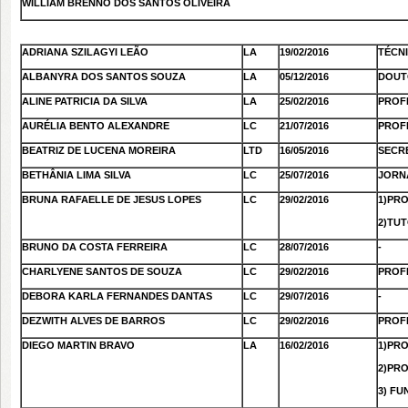
WILLIAM BRENNO DOS SANTOS OLIVEIRA
ADRIANA SZILAGYI LEÃO
LA
19/02/2016
TÉCN
ALBANYRA DOS SANTOS SOUZA
LA
05/12/2016
DOUT
ALINE PATRICIA DA SILVA
LA
25/02/2016
PROF
AURÉLIA BENTO ALEXANDRE
LC
21/07/2016
PROF
BEATRIZ DE LUCENA MOREIRA
LTD
16/05/2016
SECR
BETHÂNIA LIMA SILVA
LC
25/07/2016
JORN
BRUNA RAFAELLE DE JESUS LOPES
LC
29/02/2016
1)PR
2)TUT
BRUNO DA COSTA FERREIRA
LC
28/07/2016
-
CHARLYENE SANTOS DE SOUZA
LC
29/02/2016
PROF
DEBORA KARLA FERNANDES DANTAS
LC
29/07/2016
-
DEZWITH ALVES DE BARROS
LC
29/02/2016
PROF
DIEGO MARTIN BRAVO
LA
16/02/2016
1)PR
2)PR
3) F