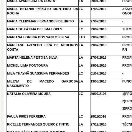
MARIA APARECIDA DA COSTA
LA
29/01/2016
PROF
MARIA BETANIA PEIXOTO MONTEIRO DA
LC
17/02/2016
ASSE
ROCHA
ONOF
MARIA CLEIDIMAR FERNANDES DE BRITO
LA
27/07/2016
-
MARIA DE FÁTIMA DE LIMA LOPES
LC
29/07/2016
TUTOR
MARIANA LORENA DOS SANTOS SILVA
LTD
29/07/2016
PROF
MARLIANE AZEVEDO LIRA DE MEDEIROS
LA
29/07/2016
PROF
COSTA
RN
MARTA HELENA FEITOSA SILVA
LA
27/07/2016
PROF
MICHEL LIMA FONTOURA
LA
29/02/2016
PROF
MILA THAYNÃ SUASSUNA FERNANDES
LC
01/07/2016
-
MILENA DE MACEDO BARBOSA
LA
13/05/2016
FUNC
NASCIMENTO
NATÁLIA OLIVEIRA MOURA
LC
29/07/2106
1)PR
2)PR
3)PR
PAULA PIRES FERREIRA
LC
28/11/2016
PROF
RICELLE FERNANDES QUEIROZ TINTIN
LA
27/12/2016
TÉCN