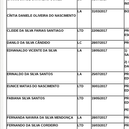
IN
LA
31/03/2017
BO
CÍNTIA DANIELE OLIVEIRA DO NASCIMENTO
CLEIDE DA SILVA FARIAS SANTIAGO
LTD
22/06/2017
PR
ES
DANILO DA SILVA CÂNDIDO
LC
28/07/2017
PR
EDIVANALDO VICENTE DA SILVA
LA
18/05/2017
1)
SA
2)
DA
ERINALDO DA SILVA SANTOS
LA
25/07/2017
PR
ED
EUNICE MATIAS DO NASCIMENTO
LTD
30/01/2017
PR
ED
FABIANA SILVA SANTOS
LTD
19/05/2017
PR
ED
PE
FERNANDA NAYARA DA SILVA MENDONÇA
LA
28/07/2017
PR
FERNANDO DA SILVA CORDEIRO
LTD
16/03/2017
PR