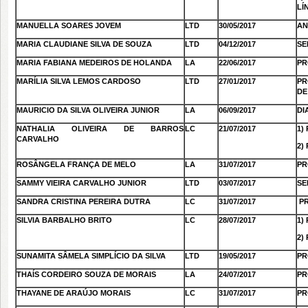
LÍ
MANUELLA SOARES JOVEM
LTD
30/05/2017
AN
MARIA CLAUDIANE SILVA DE SOUZA
LTD
04/12/2017
SE
MARIA FABIANA MEDEIROS DE HOLANDA
LA
22/06/2017
PR
MARÍLIA SILVA LEMOS CARDOSO
LTD
27/01/2017
PR
DE
MAURICIO DA SILVA OLIVEIRA JUNIOR
LA
06/09/2017
DI
NATHALIA OLIVEIRA DE BARROS
LC
21/07/2017
1)
CARVALHO
2)
ROSÂNGELA FRANÇA DE MELO
LA
31/07/2017
PR
SAMMY VIEIRA CARVALHO JUNIOR
LTD
03/07/2017
SE
SANDRA CRISTINA PEREIRA DUTRA
LC
31/07/2017
PR
SILVIA BARBALHO BRITO
LC
28/07/2017
1)
2)
SUNAMITA SÂMELA SIMPLÍCIO DA SILVA
LTD
19/05/2017
PR
THAÍS CORDEIRO SOUZA DE MORAIS
LA
24/07/2017
PR
THAYANE DE ARAÚJO MORAIS
LC
31/07/2017
PR