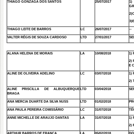
THIAGO GONZAGA DOS SANTOS
25/07/2017
1)
GR
2)
3)
THIAGO LEITE DE BARROS
LC
26/07/2017
--
VALTER RÉGIS DE SOUZA CARDOSO
LTD
27/01/2017
SE
ALANA HELENA DE MORAIS
LA
10/08/2018
1)
2)
E 
ALINE DE OLIVEIRA ADELINO
LC
03/07/2018
1)
2)
ALINE PRISCILLA DE ALBUQUERQUE
LTD
03/04/2018
SE
BRAGA
ANA MERCIA DUARTE DA SILVA NUSS
LTD
01/02/2018
PR
ANA PAULA PEREIRA COMISSÁRIO
LC
31/07/2018
TÉ
ANNE MICHELLE DE ARAUJO DANTAS
LA
31/07/2018
1)
2)
ARTHUR BARROS DE FRANÇA
LA
05/02/2018
DO