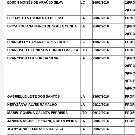
EDSON MOISÉS DE ARAÚJO SILVA
LC
26/02/2016
1)PR
2)PR
ELIZABETH NASCIMENTO DE LIMA
LA
20/07/2016
PROF
ERICA POLIANA NUNES DE SOUZA CUNHA
LA
25/02/2016
1)PR
2)PRO
FRANCIELLY CÂMARA LOPES FREIRE
LC
19/02/2016
PROF
FRANCISCO GEONILSON CUNHA FONSECA
LTD
02/02/2016
PROF
FRANCISCO LEILSON DA SILVA
LA
29/02/2016
1)PR
2)PR
3)PR
4)TU
5)PR
GABRIELLE LEITE DOS SANTOS
LA
29/07/2016
PROF
HERYZÂNYA ALVES RAMALHO
LA
09/12/2016
PROF
ISABEL ROMENA CALIXTA FERREIRA
LTD
06/12/2016
PROF
JANAINA MICHELLE FRANÇA DE OLIVEIRA
LA
28/07/2016
PROF
JEANY ARAÚJO MENDES DA SILVA
LA
29/02/2016
-