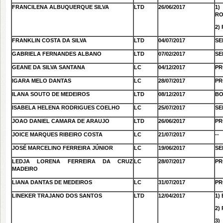
FRANCILENA ALBUQUERQUE SILVA
LTD
26/06/2017
1
RO
2)
FRANKLIN COSTA DA SILVA
LTD
04/07/2017
SE
GABRIELA FERNANDES ALBANO
LTD
07/02/2017
SE
GEANE DA SILVA SANTANA
LC
04/12/2017
PR
IGARA MELO DANTAS
LC
28/07/2017
PR
ILANA SOUTO DE MEDEIROS
LTD
08/12/2017
BO
ISABELA HELENA RODRIGUES COELHO
LC
25/07/2017
SE
JOAO DANIEL CAMARA DE ARAUJO
LTD
26/06/2017
PR
JOICE MARQUES RIBEIRO COSTA
LC
21/07/2017
--
JOSÉ MARCELINO FERREIRA JÚNIOR
LC
19/06/2017
SE
LEDJA LORENA FERREIRA DA CRUZ
LC
28/07/2017
PR
MADEIRO
LIANA DANTAS DE MEDEIROS
LC
31/07/2017
PR
LINEKER TRAJANO DOS SANTOS
LTD
12/04/2017
1)
2)
3)