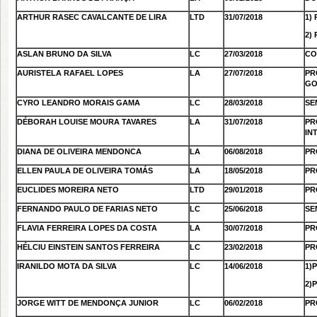
ARTHUR RASEC CAVALCANTE DE LIRA
LTD
31/07/2018
1)
2)
ASLAN BRUNO DA SILVA
LC
27/03/2018
CO
AURISTELA RAFAEL LOPES
LA
27/07/2018
PR
GO
CYRO LEANDRO MORAIS GAMA
LC
28/03/2018
SE
DÉBORAH LOUISE MOURA TAVARES
LA
31/07/2018
PR
IN
DIANA DE OLIVEIRA MENDONCA
LA
06/08/2018
PR
ELLEN PAULA DE OLIVEIRA TOMÁS
LA
18/05/2018
PR
EUCLIDES MOREIRA NETO
LTD
29/01/2018
PR
FERNANDO PAULO DE FARIAS NETO
LC
25/06/2018
SE
FLAVIA FERREIRA LOPES DA COSTA
LA
30/07/2018
PR
HÉLCIU EINSTEIN SANTOS FERREIRA
LC
23/02/2018
PR
IRANILDO MOTA DA SILVA
LC
14/06/2018
1)
2)
JORGE WITT DE MENDONÇA JUNIOR
LC
06/02/2018
PR