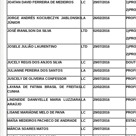
JOATAN DAVID FERREIRA DE MEDEIROS
LC
29/07/2016
1)PR
2)PR
JORGE ANDRÉS KOCIUBCZYK JABLONSKI
LA
26/02/2016
PROF
JÚNIOR
JOSÉ IRANILSON DA SILVA
LTD
02/02/2016
1)PR
2)PR
JOSELE JULIÃO LAURENTINO
LTD
29/07/2016
1)PRO
2)PR
JUCELY REGIS DOS ANJOS SILVA
LC
29/07/2016
DOUT
JULIANNE PEREIRA DOS SANTOS
LA
26/02/2016
PROF
JUSCELY DE OLIVEIRA CONFESSOR
LC
29/07/2016
PROF
LAYANA DE FATIMA BRASIL DE FREITAS
LC
22/02/2016
PROFE
CUNHA
LINDNEIDE DANNYELLE MARIA LUZZIARA
LA
29/02/2016
PROF
ARAÚJO
LISANE MARIÁDNE MELO DE PAIVA
LC
29/02/2016
PROF
MAÍSA MEDEIROS PACHECO DE ANDRADE
LC
29/07/2016
ESTA
MÁRCIA SOARES MATOS
LC
29/07/2016
-