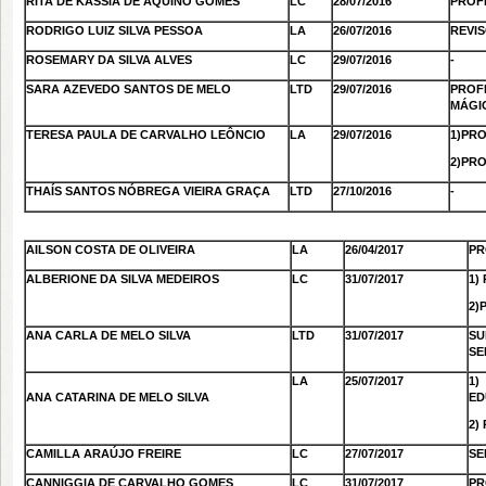
RITA DE KÁSSIA DE AQUINO GOMES
LC
28/07/2016
PROF
RODRIGO LUIZ SILVA PESSOA
LA
26/07/2016
REVI
ROSEMARY DA SILVA ALVES
LC
29/07/2016
-
SARA AZEVEDO SANTOS DE MELO
LTD
29/07/2016
PROF
MÁGI
TERESA PAULA DE CARVALHO LEÔNCIO
LA
29/07/2016
1)PR
2)PR
THAÍS SANTOS NÓBREGA VIEIRA GRAÇA
LTD
27/10/2016
-
AILSON COSTA DE OLIVEIRA
LA
26/04/2017
PR
ALBERIONE DA SILVA MEDEIROS
LC
31/07/2017
1)
2)
ANA CARLA DE MELO SILVA
LTD
31/07/2017
SU
SE
LA
25/07/2017
1)
ANA CATARINA DE MELO SILVA
ED
2)
CAMILLA ARAÚJO FREIRE
LC
27/07/2017
SE
CANNIGGIA DE CARVALHO GOMES
LC
31/07/2017
PR