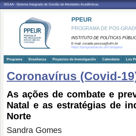
SIGAA - Sistema Integrado de Gestão de Atividades Acadêmicas
PPEUR
PROGRAMA DE PÓS-GRAD
INSTITUTO DE POLÍTICAS PÚBLI
E-mail:
zoraide.pessoa@ufrn.br
https://posgraduacao.ufrn.br/ppeur
Programa
Enseñanza
Proyectos de Investigación
Calendario
Los P
Coronavírus (Covid-19
As ações de combate e pre
Natal e as estratégias de 
Norte
Sandra Gomes