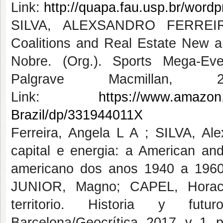
Link:
http://quapa.fau.usp.br/word
SILVA, ALEXSANDRO FERREIRA
Coalitions and Real Estate New a
Nobre. (Org.). Sports Mega-E
Palgrave Macmilla
Link:
https://www.amazon
Brazil/dp/331944011X
Ferreira, Angela L A ; SILVA, Ale
capital e energia: a American an
americano dos anos 1940 a 196
JUNIOR, Magno; CAPEL, Horacio 
territorio. Historia y fut
Barcelona/Geocrítica, 2017, v. 1, p