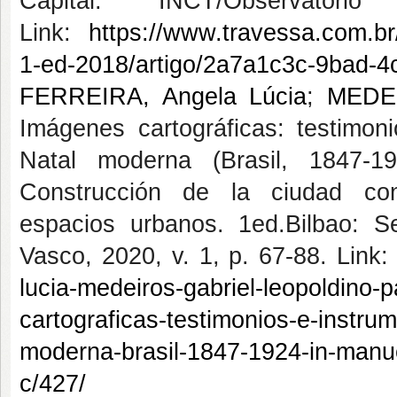
Capital: INCT/Observatór
Link:
https://www.travessa.com.br/
1-ed-2018/artigo/2a7a1c3c-9bad-
FERREIRA, Angela Lúcia
;
MEDEI
Imágenes cartográficas: testimon
Natal moderna (Brasil, 1847-1
Construcción de la ciudad con
espacios urbanos. 1ed.Bilbao: Se
Vasco, 2020, v. 1, p. 67-88. Link:
lucia-medeiros-gabriel-leopoldino-
cartograficas-testimonios-e-instrum
moderna-brasil-1847-1924-in-manue
c/427/