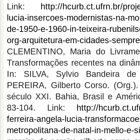
Link:
http://hcurb.ct.ufrn.br/pro
lucia-insercoes-modernistas-na-mo
de-1950-e-1960-in-teixeira-rubenil
org-arquitetura-em-cidades-sempr
CLEMENTINO, Maria do Livramen
Transformações recentes na dinâmi
In: SILVA, Sylvio Bandeira de
PEREIRA, Gilberto Corso. (Org.).
século XXI. Bahia, Brasil e Améri
83-104. Link:
http://hcurb.ct.u
ferreira-angela-lucia-transformaco
metropolitana-de-natal-in-mello-e-s