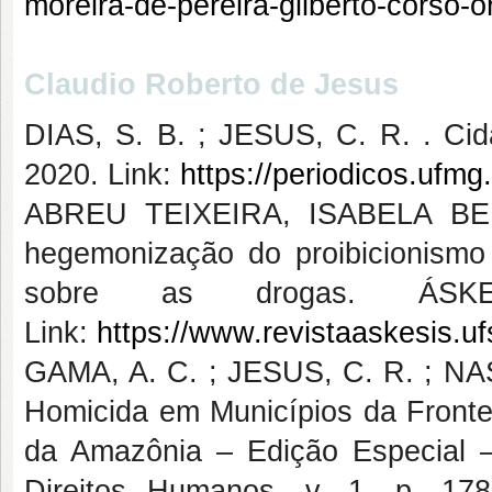
moreira-de-pereira-gilberto-corso-
Claudio Roberto de Jesus
DIAS, S. B. ; JESUS, C. R. . Cida
2020. Link:
https://periodicos.ufmg
ABREU TEIXEIRA, ISABELA B
hegemonização do proibicionismo 
sobre as drogas. ÁSK
Link:
https://www.revistaaskesis.uf
GAMA, A. C. ; JESUS, C. R. ; NA
Homicida em Municípios da Frontei
da Amazônia – Edição Especial – S
Direitos Humanos, v. 1, p. 178