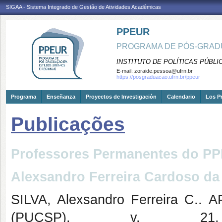
SIGAA - Sistema Integrado de Gestão de Atividades Acadêmicas
PPEUR
PROGRAMA DE PÓS-GRAD
INSTITUTO DE POLÍTICAS PÚBLI
E-mail:
zoraide.pessoa@ufrn.br
https://posgraduacao.ufrn.br/ppeur
Programa
Enseñanza
Proyectos de Investigación
Calendario
Los P
Publicações
Professores Permanentes do 
Alexsandro Ferreira Cardoso da 
SILVA, Alexsandro Ferreira 
(PUCSP), v. 21