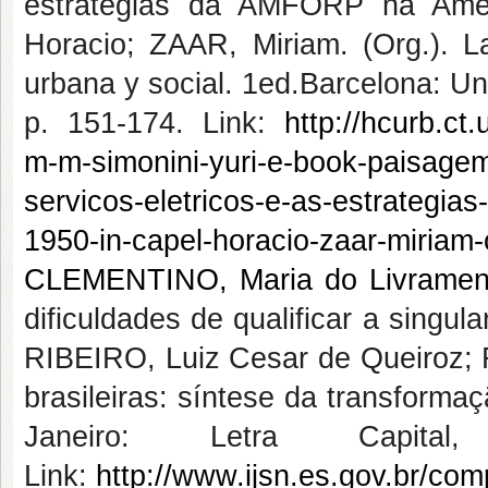
estratégias da AMFORP na Amér
Horacio; ZAAR, Miriam. (Org.). La
urbana y social. 1ed.Barcelona: Uni
p. 151-174. Link:
http://hcurb.ct.
m-m-simonini-yuri-e-book-paisage
servicos-eletricos-e-as-estrategia
1950-in-capel-horacio-zaar-miriam-o
CLEMENTINO, Maria do Livramen
dificuldades de qualificar a singu
RIBEIRO, Luiz Cesar de Queiroz; 
brasileiras: síntese da transform
Janeiro: Letra Capi
Link:
http://www.ijsn.es.gov.br/c