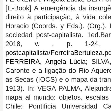
[E-Book] A emergência da insurgê
direito à participação, à vida co
Horacio (Coords. y Eds.). (Org.). 
sociedad post-capitalista. 1ed.Ba
2018, v. , p. 1-24. L
postcapitalista/FerreiraBertuleza.p
FERREIRA, Angela Lúcia
; SILVA
Caronte e a ligação do Rio Aquero
as Secas (IOCS) e o mapa da trans
1913). In: VEGA PALMA, Alejandra
mapa al mundo: objetos, escalas e
Chile: Pontificia Universidad 