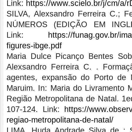
Link:
https://www.scielo.br/j/cm/
SILVA, Alexsandro Ferreira C.; F
NÚMEROS (EDIÇÃO EM INGLÊS.
Link:
https://funag.gov.br/im
figures-ibge.pdf
Maria Dulce Picanço Bentes So
Alexsandro Ferreira C. . Formaç
agentes, expansão do Porto de
Maruim. In: Maria do Livramento 
Região Metropolitana de Natal. 1ed
107-124. Link:
https://www.obser
regiao-metropolitana-de-natal/
LIMA, Huda Andrade Silva de ; S