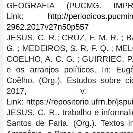
GEOGRAFIA (PUCMG. IMPRE
Link:
http://periodicos.pucmi
2962.2017v27n50p557
JESUS, C. R.; CRUZ, F. M. R. ; B
G. ; MEDEIROS, S. R. F. Q. ; MELO,
COELHO, A. C. G. ; GUIRRIEC, P. 
e os arranjos políticos. In: Eug
Coêlho. (Org.). Estudos sobre 
2017, v. 0
Link:
https://repositorio.ufrn.br
JESUS, C. R.. trabalho e informali
Santos de Faria. (Org.). Textos i