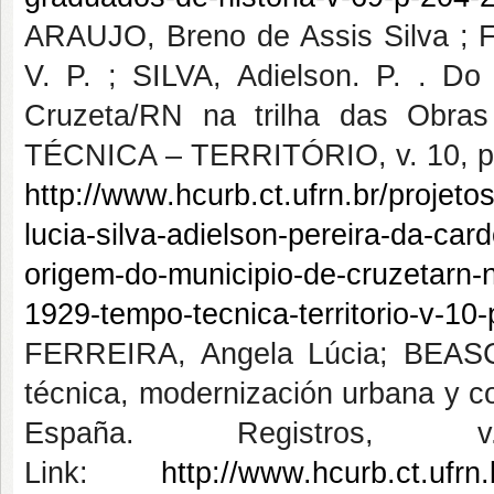
ARAUJO, Breno de Assis Silva ;
V. P. ; SILVA, Adielson. P. . D
Cruzeta/RN na trilha das Obra
TÉCNICA – TERRITÓRIO, v. 10, p. 
http://www.hcurb.ct.ufrn.br/projetos
lucia-silva-adielson-pereira-da-ca
origem-do-municipio-de-cruzetarn-n
1929-tempo-tecnica-territorio-v-10-
FERREIRA, Angela Lúcia; BEAS
técnica, modernización urbana y con
España. Registro
Link:
http://www.hcurb.ct.ufrn.