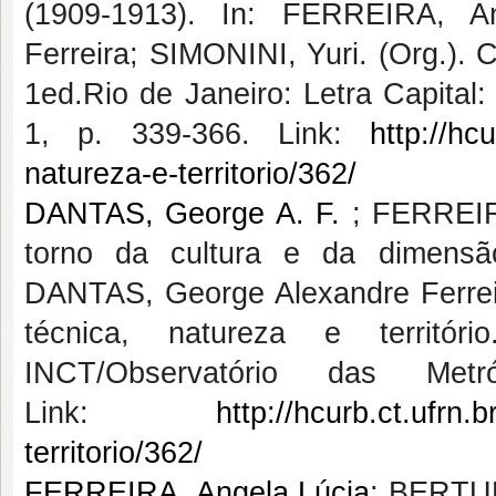
(1909-1913). In: FERREIRA, A
Ferreira; SIMONINI, Yuri. (Org.). C
1ed.Rio de Janeiro: Letra Capital
1, p. 339-366. Link:
http://hc
natureza-e-territorio/362/
DANTAS, George A. F.
; FERREIRA
torno da cultura e da dimensã
DANTAS, George Alexandre Ferreir
técnica, natureza e territór
INCT/Observatório das Met
Link:
http://hcurb.ct.ufrn.
territorio/362/
FERREIRA, Angela Lúcia
; BERTUL