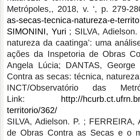
Metrópoles,, 2018, v. ‘, p. 279-28
as-secas-tecnica-natureza-e-territo
SIMONINI, Yuri
; SILVA, Adielson.
natureza da caatinga’: uma análi
ações da Inspetoria de Obras C
Angela Lúcia; DANTAS, George Al
Contra as secas: técnica, natureza e
INCT/Observatório das Met
Link:
http://hcurb.ct.ufrn.
territorio/362/
SILVA, Adielson. P. ; FERREIRA, 
de Obras Contra as Secas e o m