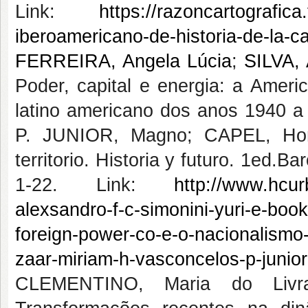
Link:
https://razoncartografic
iberoamericano-de-historia-de-la-c
FERREIRA, Angela Lúcia
;
SILVA, 
Poder, capital e energia: a Amer
latino americano dos anos 1940
P. JUNIOR, Magno; CAPEL, Horac
territorio. Historia y futuro. 1ed.B
1-22. Link:
http://www.hcurb
alexsandro-f-c-simonini-yuri-e-boo
foreign-power-co-e-o-nacionalismo
zaar-miriam-h-vasconcelos-p-junio
CLEMENTINO, Maria do Livr