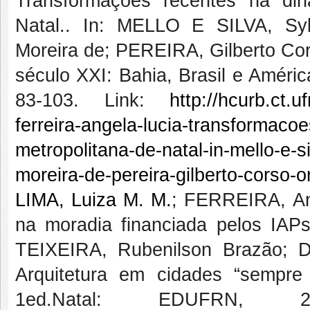
Transformações recentes na di
Natal.. In: MELLO E SILVA, Sy
Moreira de; PEREIRA, Gilberto Cor
século XXI: Bahia, Brasil e Améric
83-103. Link:
http://hcurb.ct.u
ferreira-angela-lucia-transformaco
metropolitana-de-natal-in-mello-e-s
moreira-de-pereira-gilberto-corso-
LIMA, Luiza M. M.
; FERREIRA, Ang
na moradia financiada pelos IAP
TEIXEIRA, Rubenilson Brazão; D
Arquitetura em cidades “sempre 
1ed.Natal: EDUFRN,