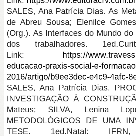
Link:
https://www.editoracrv.com.b
SALES, Ana Patrícia Dias. As Meta
de Abreu Sousa; Elenilce Gomes 
(Org.). As Interfaces do Mundo do
dos trabalhadores. 1ed.C
Link:
https://www.travess
educacao-praxis-social-e-formacao
2016/artigo/b9ee3dec-e4c9-4afc-
SALES, Ana Patrícia Dias. 
INVESTIGAÇÃO À CONSTRUÇÃO
Mateus; SILVA, Lenina Lo
METODOLÓGICOS DE UMA IN
TESE. 1ed.Natal: IF