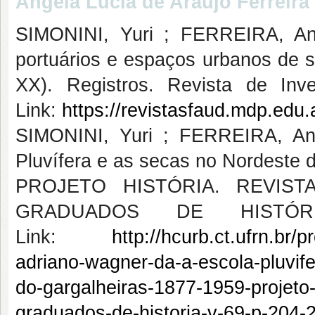
Angela Lucia de Araújo Ferreira
SIMONINI, Yuri ; FERREIRA, An
portuários e espaços urbanos de s
XX). Registros. Revista de Inve
Link:
https://revistasfaud.mdp.edu.a
SIMONINI, Yuri ; FERREIRA, Ang
Pluvífera e as secas no Nordeste d
PROJETO HISTÓRIA. REVIS
GRADUADOS DE HISTÓRI
Link:
http://hcurb.ct.ufrn.br/p
adriano-wagner-da-a-escola-pluvife
do-gargalheiras-1877-1959-projeto-
graduados-de-historia-v-69-p-204-