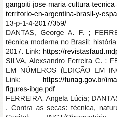
gangoiti-jose-maria-cultura-tecnic
territorio-en-argentina-brasil-y-es
13-p-1-4-2017/359/
DANTAS, George A. F. ; FERREI
técnica moderna no Brasil: história
2017. Link:
https://revistasfaud.mdp
SILVA, Alexsandro Ferreira C. ; 
EM NÚMEROS (EDIÇÃO EM INGLÊ
Link:
https://funag.gov.br/im
figures-ibge.pdf
FERREIRA, Angela Lúcia; DANTAS, 
. Contra as secas: técnica, nature