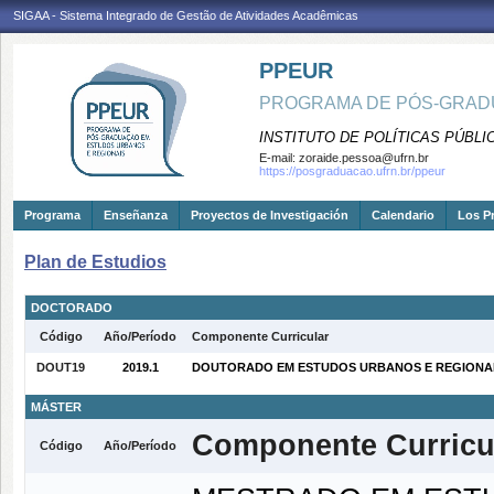
SIGAA - Sistema Integrado de Gestão de Atividades Acadêmicas
PPEUR
PROGRAMA DE PÓS-GRAD
INSTITUTO DE POLÍTICAS PÚBLI
E-mail:
zoraide.pessoa@ufrn.br
https://posgraduacao.ufrn.br/ppeur
Programa
Enseñanza
Proyectos de Investigación
Calendario
Los P
Plan de Estudios
DOCTORADO
Código
Año/Período
Componente Curricular
DOUT19
2019.1
DOUTORADO EM ESTUDOS URBANOS E REGIONAIS 
MÁSTER
Componente Curricu
Código
Año/Período