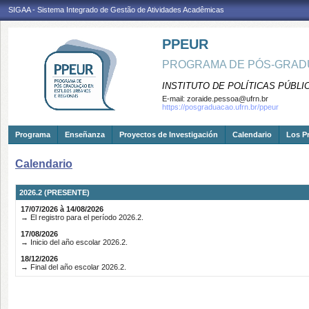
SIGAA - Sistema Integrado de Gestão de Atividades Acadêmicas
PPEUR
PROGRAMA DE PÓS-GRAD
INSTITUTO DE POLÍTICAS PÚBLI
E-mail:
zoraide.pessoa@ufrn.br
https://posgraduacao.ufrn.br/ppeur
Programa
Enseñanza
Proyectos de Investigación
Calendario
Los P
Calendario
2026.2 (PRESENTE)
17/07/2026 à 14/08/2026
→ El registro para el período 2026.2.
17/08/2026
→ Inicio del año escolar 2026.2.
18/12/2026
→ Final del año escolar 2026.2.