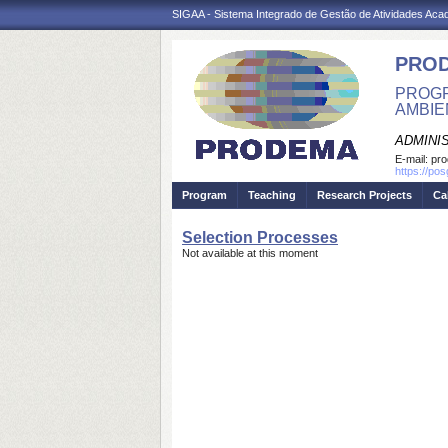
SIGAA - Sistema Integrado de Gestão de Atividades Ac
PRO
PROGR
AMBIE
ADMINI
E-mail:
pr
https://po
Program
Teaching
Research Projects
Ca
Selection Processes
Not available at this moment