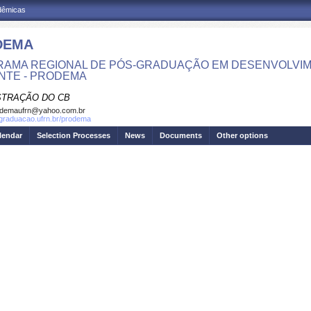
adêmicas
DEMA
AMA REGIONAL DE PÓS-GRADUAÇÃO EM DESENVOLVIM
NTE - PRODEMA
STRAÇÃO DO CB
odemaufrn@yahoo.com.br
sgraduacao.ufrn.br/prodema
lendar
Selection Processes
News
Documents
Other options