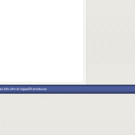
o.info.ufrn.br.sigaa08-producao