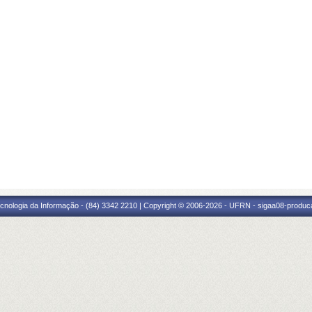
cnologia da Informação - (84) 3342 2210 | Copyright © 2006-2026 - UFRN - sigaa08-produca