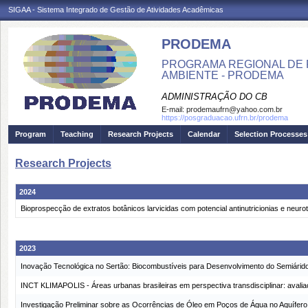
SIGAA - Sistema Integrado de Gestão de Atividades Acadêmicas
PRODEMA
PROGRAMA REGIONAL DE 
AMBIENTE - PRODEMA
ADMINISTRAÇÃO DO CB
E-mail:
prodemaufrn@yahoo.com.br
https://posgraduacao.ufrn.br/prodema
Program
Teaching
Research Projects
Calendar
Selection Processes
Research Projects
2024
Bioprospecção de extratos botânicos larvicidas com potencial antinutricionias e neur
2023
Inovação Tecnológica no Sertão: Biocombustíveis para Desenvolvimento do Semiárid
INCT KLIMAPOLIS - Áreas urbanas brasileiras em perspectiva transdisciplinar: avali
Investigação Preliminar sobre as Ocorrências de Óleo em Poços de Água no Aquífero