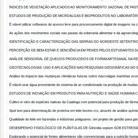
ÍNDICES DE VEGETAÇÃO APLICADOS AO MONITORAMENTO SAZONAL DE PAS
ESTUDOS DE PRODUÇÃO DE MICROALGAS E BIOPRODUTOS NO LABORATÓRIO
É viável utilizar softwares de acesso livre para processamento digital de imagens na
As ações dos movimentos sociais nas pautas da soberania alimentar e da agroecolog
IDENTIFICAÇÃO E CARACTERIZAÇÃO DAS SERRAS DO NORDESTE SETENTRI
PERCEPÇÃO DE BEM-ESTAR E SENCIÊNCIA EM PEIXES PELOS ESTUDANTES D
ANÁLISE SENSORIAL DE QUEIJOS PRODUZIDOS DE FORMA ARTESANAL NA R
GEOTECNOLOGIAS: USO E APLICAÇÕES NAS PESQUISAS GEOGRÁFICAS NO 
Análise do impacto das mudanças climáticas futuras sobre macroalgas marinhas ec
É viável usar água proveniente do sistema de ar-condicionado na produção de mudas
ESTUDOS DE INOVAÇÃO EM PRODUTOS PARA NUTRIÇÃO E SAÚDE HUMANA 
Cultivo in vitro de espécies nativas da Caatinga com potencial para produção de fárma
Spot test para determinação de proteína em leite bovino cru, através de análise quí
Qualidade do leite em fazendas e indústrias potiguares: um projeto de gestão para gar
DESEMPENHO FISIOLÓGICO DE PLÂNTULAS DE Gliricidia sepium SOB ESTRE
Explorando o potencial de fontes alimentares não convencionais para a nutrição huma