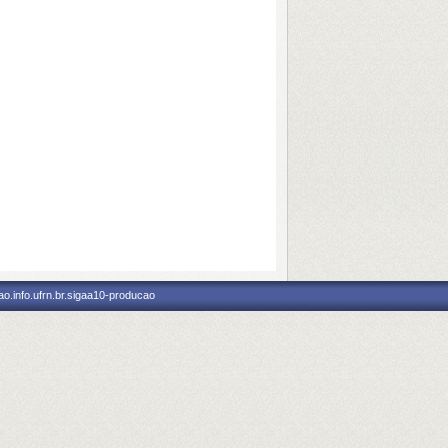
o.info.ufrn.br.sigaa10-producao