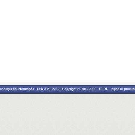
cnologia da Informação - (84) 3342 2210 | Copyright © 2006-2026 - UFRN - sigaa10-produca