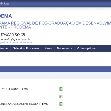
adêmicas
DEMA
AMA REGIONAL DE PÓS-GRADUAÇÃO EM DESENVOLVIM
NTE - PRODEMA
STRAÇÃO DO CB
odemaufrn@yahoo.com.br
sgraduacao.ufrn.br/prodema
lendar
Selection Processes
News
Documents
Other options
LITY OF ECOSYSTEMS
 ZONES AND ADJACENT ECOSYSTEMS