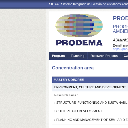
SIGAA - Sistema Integrado de Gestão de Atividades Ac
PRO
PROGR
AMBIE
ADMINI
E-mail:
pr
https://po
Program
Teaching
Research Projects
Ca
Concentration area
MASTER'S DEGREE
ENVIRONMENT, CULTURE AND DEVELOPMENT
Research Lines :
› STRUCTURE, FUNCTIONING AND SUSTAINABI
› CULTURE AND DEVELOPMENT
› PLANNING AND MANAGEMENT OF SEMI-ARID