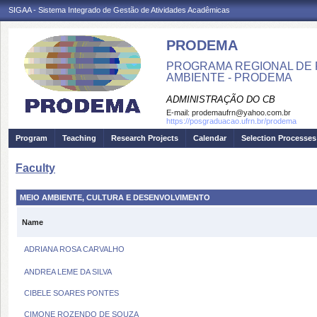
SIGAA - Sistema Integrado de Gestão de Atividades Acadêmicas
PRODEMA
PROGRAMA REGIONAL DE 
AMBIENTE - PRODEMA
ADMINISTRAÇÃO DO CB
E-mail:
prodemaufrn@yahoo.com.br
https://posgraduacao.ufrn.br/prodema
Program
Teaching
Research Projects
Calendar
Selection Processes
Faculty
MEIO AMBIENTE, CULTURA E DESENVOLVIMENTO
Name
ADRIANA ROSA CARVALHO
ANDREA LEME DA SILVA
CIBELE SOARES PONTES
CIMONE ROZENDO DE SOUZA