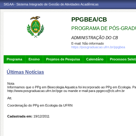
SIGAA - Sistema Integrado de Gestão de Atividades Acadêmicas
PPGBEA/CB
PROGRAMA DE PÓS-GRADU
ADMINISTRAÇÃO DO CB
E-mail:
Não informado
https://posgraduacao.ufrn.br/ppgbea
Programa
Ensino
Projetos de Pesquisa
Calendário
Processos Selet
Últimas Notícias
Nota
Informamos que o PPg em Bioecologia Aquatica foi incorporado ao PPg em Ecologia. 
http://www.posgraduacao.ufrn.br//pge ou mande e-mail para ppgeco@cb.ufrn.br
Att.
Coordenação do PPg em Ecologia da UFRN
Cadastrada em:
19/12/2011