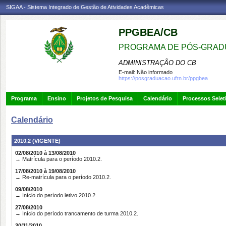
SIGAA - Sistema Integrado de Gestão de Atividades Acadêmicas
PPGBEA/CB
PROGRAMA DE PÓS-GRADU
ADMINISTRAÇÃO DO CB
E-mail:
Não informado
https://posgraduacao.ufrn.br/ppgbea
Programa
Ensino
Projetos de Pesquisa
Calendário
Processos Selet
Calendário
2010.2 (VIGENTE)
02/08/2010 à 13/08/2010
→ Matrícula para o período 2010.2.
17/08/2010 à 19/08/2010
→ Re-matrícula para o período 2010.2.
09/08/2010
→ Início do período letivo 2010.2.
27/08/2010
→ Início do período trancamento de turma 2010.2.
30/11/2010