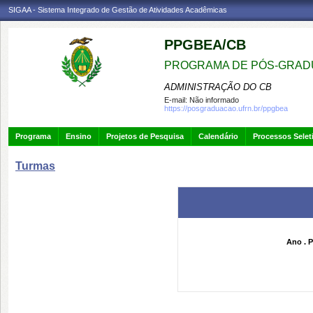
SIGAA - Sistema Integrado de Gestão de Atividades Acadêmicas
PPGBEA/CB
PROGRAMA DE PÓS-GRADU
ADMINISTRAÇÃO DO CB
E-mail:
Não informado
https://posgraduacao.ufrn.br/ppgbea
Programa
Ensino
Projetos de Pesquisa
Calendário
Processos Selet
Turmas
Ano . P