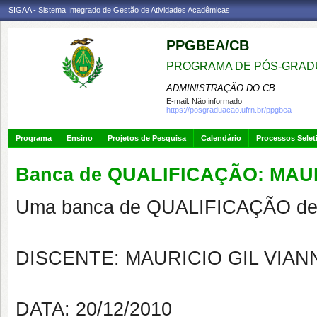
SIGAA - Sistema Integrado de Gestão de Atividades Acadêmicas
PPGBEA/CB
PROGRAMA DE PÓS-GRADU
ADMINISTRAÇÃO DO CB
E-mail:
Não informado
https://posgraduacao.ufrn.br/ppgbea
Programa
Ensino
Projetos de Pesquisa
Calendário
Processos Selet
Banca de QUALIFICAÇÃO: MAU
Uma banca de QUALIFICAÇÃO de 
DISCENTE: MAURICIO GIL VIAN
DATA: 20/12/2010