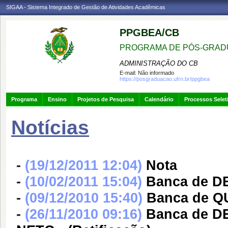
SIGAA - Sistema Integrado de Gestão de Atividades Acadêmicas
PPGBEA/CB
PROGRAMA DE PÓS-GRADU
ADMINISTRAÇÃO DO CB
E-mail:
Não informado
https://posgraduacao.ufrn.br/ppgbea
Programa
Ensino
Projetos de Pesquisa
Calendário
Processos Selet
Notícias
-
(19/12/2011 12:04)
Nota
-
(10/02/2011 15:04)
Banca de D
-
(09/12/2010 15:40)
Banca de Q
-
(26/11/2010 09:16)
Banca de 