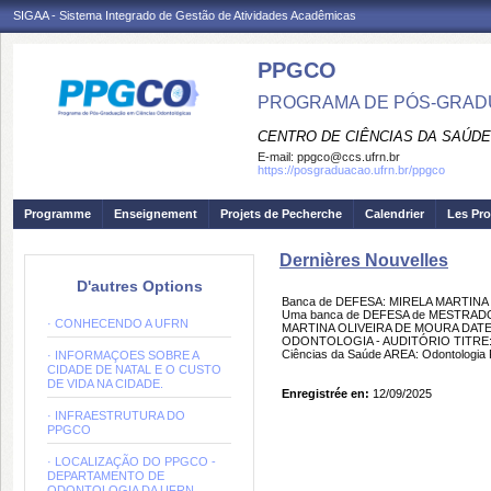
SIGAA - Sistema Integrado de Gestão de Atividades Acadêmicas
PPGCO
PROGRAMA DE PÓS-GRAD
CENTRO DE CIÊNCIAS DA SAÚDE
E-mail:
ppgco@ccs.ufrn.br
https://posgraduacao.ufrn.br/ppgco
Programme
Enseignement
Projets de Pecherche
Calendrier
Les Pro
Dernières Nouvelles
D'autres Options
Banca de DEFESA: MIRELA MARTIN
Uma banca de DEFESA de MESTRADO f
· CONHECENDO A UFRN
MARTINA OLIVEIRA DE MOURA DATE:
ODONTOLOGIA - AUDITÓRIO TITR
Ciências da Saúde AREA: Odontolo
· INFORMAÇOES SOBRE A
CIDADE DE NATAL E O CUSTO
DE VIDA NA CIDADE.
Enregistrée en:
12/09/2025
· INFRAESTRUTURA DO
PPGCO
· LOCALIZAÇÃO DO PPGCO -
DEPARTAMENTO DE
ODONTOLOGIA DA UFRN