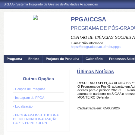
SIGAA - Sistema Integrado de Gestão de Atividades Acadêmicas
PPGA/CCSA
PROGRAMA DE PÓS-GRAD
CENTRO DE CIÊNCIAS SOCIAIS 
E-mail:
Não informado
https://posgraduacao.ufrn.br/ppga
Programa
Ensino
Projetos de Pesquisa
Calendário
Processos Selet
Últimas Notícias
Outras Opções
RESULTADO SELEÇÃO ALUNO ESPEC
O Programa de Pós-Graduação em Admini
· Grupos de Pesquisa
aceitos para o período 2026.2. Envia
acerca do cadastro no SIGAA e aces
MONTEIRO Deferido ...
· Instagram do PPGA
· Localização
Cadastrada em:
05/08/2026
· PROGRAMA INSTITUCIONAL
DE INTERNACIONALIZAÇÃO
CAPES-PRINT / UFRN