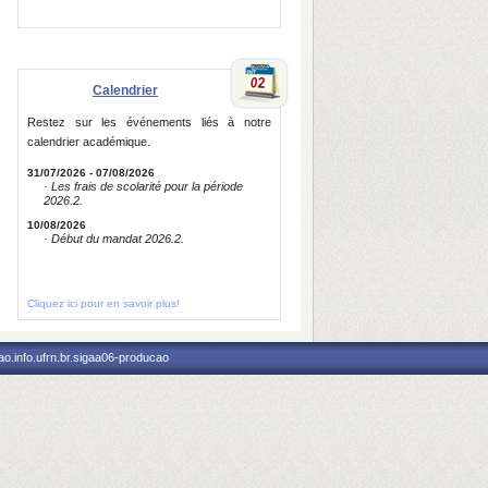
Calendrier
Restez sur les événements liés à notre
calendrier académique.
31/07/2026 - 07/08/2026
· Les frais de scolarité pour la période
2026.2.
10/08/2026
· Début du mandat 2026.2.
Cliquez ici pour en savoir plus!
o.info.ufrn.br.sigaa06-producao