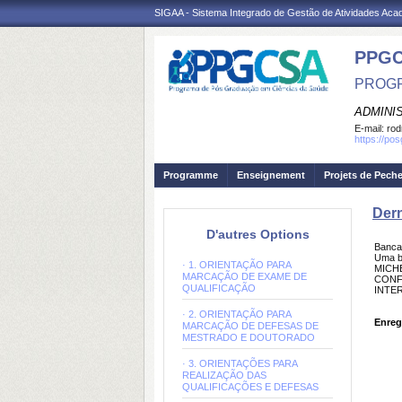
SIGAA - Sistema Integrado de Gestão de Atividades Ac
PPGC
PROGR
ADMINI
E-mail:
rod
https://po
Programme
Enseignement
Projets de Pech
Dern
D'autres Options
Banca
Uma b
· 1. ORIENTAÇÃO PARA
MICHE
MARCAÇÃO DE EXAME DE
CONF
QUALIFICAÇÃO
INTE
· 2. ORIENTAÇÃO PARA
Enreg
MARCAÇÃO DE DEFESAS DE
MESTRADO E DOUTORADO
· 3. ORIENTAÇÕES PARA
REALIZAÇÃO DAS
QUALIFICAÇÕES E DEFESAS