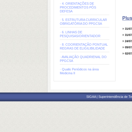
· 4. ORIENTAÇÕES DE
PROCEDIMENTOS PÓS
DEFESA
Plus
· 5. ESTRUTURA CURRICULAR
OBRIGATÓRIA DO PPGCSA
»
31/07
· 6. LINHAS DE
»
31/07
PESQUISAS/ORIENTADOR
»
24/07
· 8. COORIENTAÇÃO PONTUAL 
»
09/07
REGRAS DE ELIGILIBILIDADE
»
02/07
· AVALIAÇÃO QUADRIENAL DO
PPGCSA
· Qualis Periódicos na área
Medicina II
SIGAA | Superintendência de Te