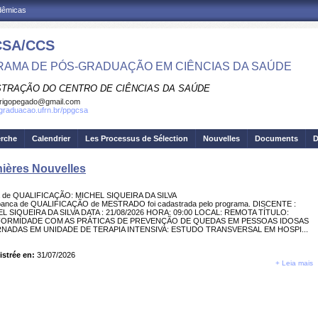
adêmicas
SA/CCS
AMA DE PÓS-GRADUAÇÃO EM CIÊNCIAS DA SAÚDE
STRAÇÃO DO CENTRO DE CIÊNCIAS DA SAÚDE
rigopegado@gmail.com
sgraduacao.ufrn.br/ppgcsa
erche
Calendrier
Les Processus de Sélection
Nouvelles
Documents
D
ières Nouvelles
 de QUALIFICAÇÃO: MICHEL SIQUEIRA DA SILVA
anca de QUALIFICAÇÃO de MESTRADO foi cadastrada pelo programa. DISCENTE :
L SIQUEIRA DA SILVA DATA : 21/08/2026 HORA: 09:00 LOCAL: REMOTA TÍTULO:
ORMIDADE COM AS PRÁTICAS DE PREVENÇÃO DE QUEDAS EM PESSOAS IDOSAS
RNADAS EM UNIDADE DE TERAPIA INTENSIVA: ESTUDO TRANSVERSAL EM HOSPI...
istrée en:
31/07/2026
+ Leia mais