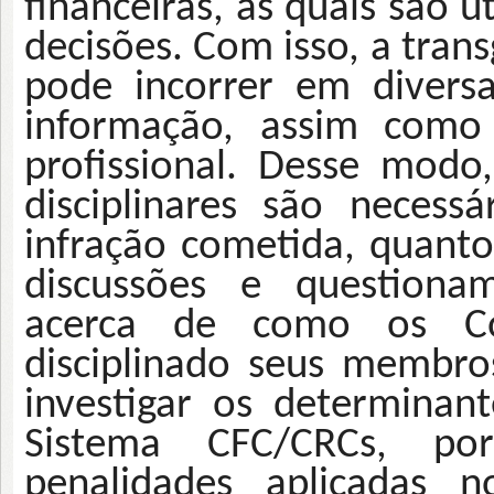
financeiras, as quais são u
decisões. Com isso, a trans
pode incorrer em divers
informação, assim como 
profissional. Desse modo
disciplinares são necess
infração cometida, quanto
discussões e questionam
acerca de como os Co
disciplinado seus membro
investigar os determinan
Sistema CFC/CRCs, p
penalidades aplicadas n