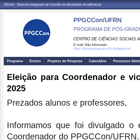
SIGAA - Sistema Integrado de Gestão de Atividades Acadêmicas
PPGCCon/UFRN
PROGRAMA DE PÓS-GRADU
CENTRO DE CIÊNCIAS SOCIAIS 
E-mail:
Não informado
https://posgraduacao.ufrn.br/ppgccon
Programa
Ensino
Projetos de Pesquisa
Calendário
Processos Selet
Eleição para Coordenador e v
2025
Prezados alunos e professores,
Informamos que foi divulgado o 
Coordenador do PPGCCon/UFRN.