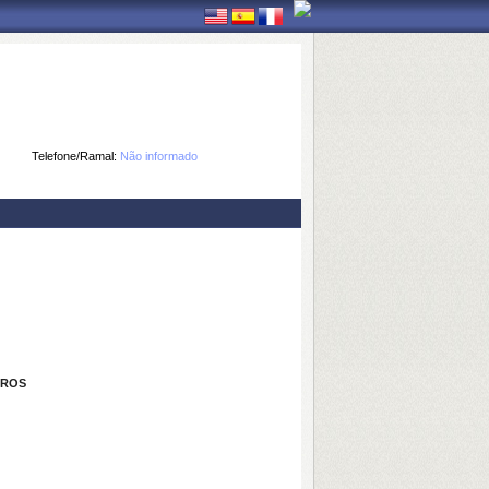
Telefone/Ramal:
Não informado
IROS