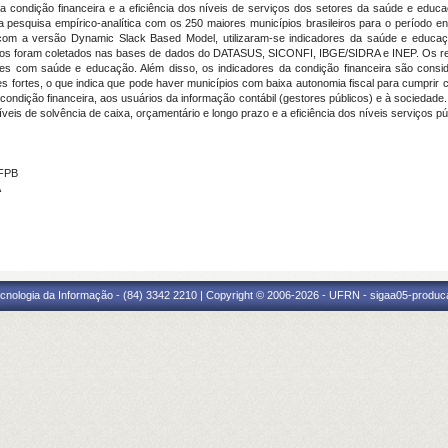
e a condição financeira e a eficiência dos níveis de serviços dos setores da saúde e edu
ma pesquisa empírico-analítica com os 250 maiores municípios brasileiros para o período en
com a versão Dynamic Slack Based Model, utilizaram-se indicadores da saúde e educação
ados foram coletados nas bases de dados do DATASUS, SICONFI, IBGE/SIDRA e INEP. Os resu
ades com saúde e educação. Além disso, os indicadores da condição financeira são con
es fortes, o que indica que pode haver municípios com baixa autonomia fiscal para cumprir 
a condição financeira, aos usuários da informação contábil (gestores públicos) e à socieda
íveis de solvência de caixa, orçamentário e longo prazo e a eficiência dos níveis serviços 
UFPB
A
cnologia da Informação - (84) 3342 2210 | Copyright © 2006-2026 - UFRN - sigaa05-produca