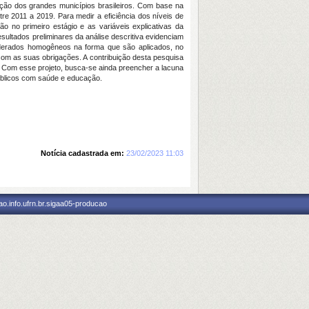
cação dos grandes municípios brasileiros. Com base na
tre 2011 a 2019. Para medir a eficiência dos níveis de
 no primeiro estágio e as variáveis explicativas da
ltados preliminares da análise descritiva evidenciam
siderados homogêneos na forma que são aplicados, no
com as suas obrigações. A contribuição desta pesquisa
de. Com esse projeto, busca-se ainda preencher a lacuna
públicos com saúde e educação.
Notícia cadastrada em:
23/02/2023 11:03
o.info.ufrn.br.sigaa05-producao