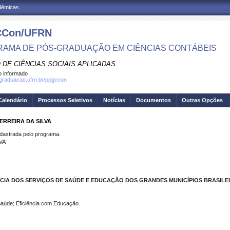
adêmicas
Con/UFRN
AMA DE PÓS-GRADUAÇÃO EM CIÊNCIAS CONTÁBEIS
 DE CIÊNCIAS SOCIAIS APLICADAS
 informado
sgraduacao.ufrn.br/ppgccon
Calendário
Processos Seletivos
Notícias
Documentos
Outras Opções
ERREIRA DA SILVA
strada pelo programa.
VA
NCIA DOS SERVIÇOS DE SAÚDE E EDUCAÇÃO DOS GRANDES MUNICÍPIOS BRASILE
 Saúde; Eficiência com Educação.