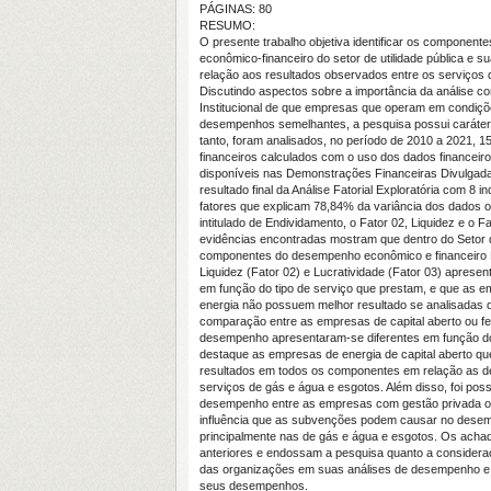
PÁGINAS: 80
RESUMO:
O presente trabalho objetiva identificar os componen
econômico-financeiro do setor de utilidade pública e s
relação aos resultados observados entre os serviços 
Discutindo aspectos sobre a importância da análise co
Institucional de que empresas que operam em condiç
desempenhos semelhantes, a pesquisa possui caráter q
tanto, foram analisados, no período de 2010 a 2021, 
financeiros calculados com o uso dos dados financeir
disponíveis nas Demonstrações Financeiras Divulgad
resultado final da Análise Fatorial Exploratória com 8 i
fatores que explicam 78,84% da variância dos dados or
intitulado de Endividamento, o Fator 02, Liquidez e o Fa
evidências encontradas mostram que dentro do Setor de
componentes do desempenho econômico e financeiro E
Liquidez (Fator 02) e Lucratividade (Fator 03) apresen
em função do tipo de serviço que prestam, e que as 
energia não possuem melhor resultado se analisadas 
comparação entre as empresas de capital aberto ou 
desempenho apresentaram-se diferentes em função do
destaque as empresas de energia de capital aberto q
resultados em todos os componentes em relação as 
serviços de gás e água e esgotos. Além disso, foi possí
desempenho entre as empresas com gestão privada ou
influência que as subvenções podem causar no dese
principalmente nas de gás e água e esgotos. Os ach
anteriores e endossam a pesquisa quanto a consideraç
das organizações em suas análises de desempenho e a 
seus desempenhos.