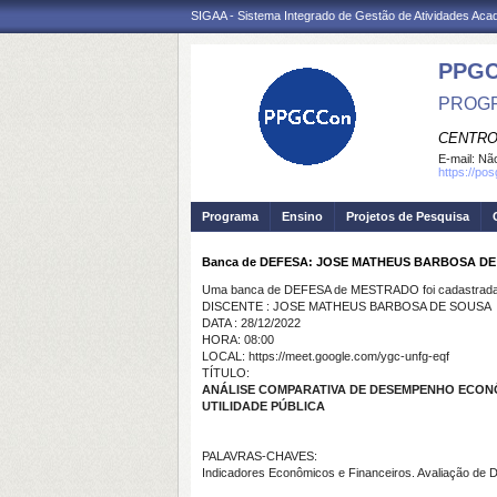
SIGAA - Sistema Integrado de Gestão de Atividades Ac
PPGC
PROGR
CENTRO
E-mail:
Não
https://po
Programa
Ensino
Projetos de Pesquisa
Banca de DEFESA: JOSE MATHEUS BARBOSA D
Uma banca de DEFESA de MESTRADO foi cadastrada 
DISCENTE : JOSE MATHEUS BARBOSA DE SOUSA
DATA : 28/12/2022
HORA: 08:00
LOCAL: https://meet.google.com/ygc-unfg-eqf
TÍTULO:
ANÁLISE COMPARATIVA DE DESEMPENHO ECONÔ
UTILIDADE PÚBLICA
PALAVRAS-CHAVES:
Indicadores Econômicos e Financeiros. Avaliação de D