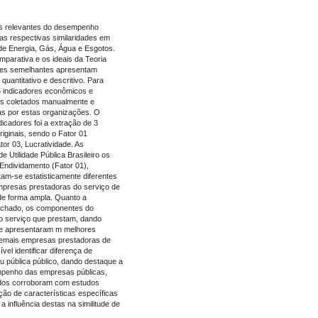
tes relevantes do desempenho
uas respectivas similaridades em
de Energia, Gás, Água e Esgotos.
mparativa e os ideais da Teoria
ões semelhantes apresentam
uantitativo e descritivo. Para
15 indicadores econômicos e
os coletados manualmente e
as por estas organizações. O
ndicadores foi a extração de 3
iginais, sendo o Fator 01
tor 03, Lucratividade. As
 Utilidade Pública Brasileiro os
ndividamento (Fator 01),
tam-se estatisticamente diferentes
empresas prestadoras do serviço de
de forma ampla. Quanto a
fechado, os componentes do
 serviço que prestam, dando
ue apresentaram m melhores
demais empresas prestadoras de
vel identificar diferença de
 pública público, dando destaque a
mpenho das empresas públicas,
ados corroboram com estudos
ão de características específicas
influência destas na similitude de