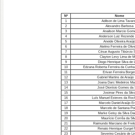
Nº
Nome
1
Adilson de Lima Tavar
2
Alexandro Barbosa
3
Anailson Marcio Gom
4
Anderson Luiz Rezende
5
Aneide Oliveira Araúj
6
Atelmo Ferreira de Olive
7
César Augusto Tibúrcio S
8
Clayton Levy Lima de M
9
Diogo Henrique Silva de 
10
Edzana Roberta Ferreira da Cunha
11
Erivan Ferreira Borge
12
Gabriel Martins de Araújo 
13
Joana Darc Medeiros Mar
14
José Dionísio Gomes da 
15
Josimar Pires da Silv
16
Luís Manuel Esteves da Roch
17
Marcelo Daniel Araújo E
18
Marcelo de Santana Po
19
Marke Geisy da Silva Da
20
Maurício Corrêa da Sil
21
Raimundo Marciano de Freit
22
Renato Henrique Gurgel 
23
Severino Cesário de L