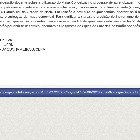
 percepção docente sobre a utilização do Mapa Conceitual no processo de aprendizagem nos
qualitativa e quanto aos procedimentos técnicos, classifica-se como levantamento (surve
o Estado do Rio Grande do Norte. Em relação a estrutura do questionário, abordar-se-á a
o e aplicação do mapa conceitual. Para verificar a clareza e precisão do instrumento de 
ário, em que os respondentes tiveram acesso via link do questionário eletrônico entre 23 
rão por análise descritiva, enquanto as respostas das questões abertas passarão por anál
E SILVA
O - UFRN
RA DA CUNHA VIEIRA LUCENA
cnologia da Informação - (84) 3342 2210 | Copyright © 2006-2026 - UFRN - sigaa07-produca