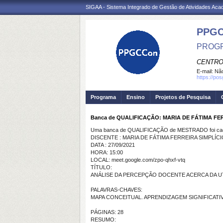
SIGAA - Sistema Integrado de Gestão de Atividades Ac
PPGC
PROGR
CENTRO
E-mail:
Não
https://po
Programa
Ensino
Projetos de Pesquisa
Banca de QUALIFICAÇÃO: MARIA DE FÁTIMA FE
Uma banca de QUALIFICAÇÃO de MESTRADO foi cada
DISCENTE : MARIA DE FÁTIMA FERREIRA SIMPLÍCI
DATA : 27/09/2021
HORA: 15:00
LOCAL: meet.google.com/zpo-qhxf-vtq
TÍTULO:
ANÁLISE DA PERCEPÇÃO DOCENTE ACERCA DA U
PALAVRAS-CHAVES:
MAPA CONCEITUAL. APRENDIZAGEM SIGNIFICATI
PÁGINAS: 28
RESUMO: