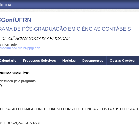
adêmicas
Con/UFRN
AMA DE PÓS-GRADUAÇÃO EM CIÊNCIAS CONTÁBEIS
 DE CIÊNCIAS SOCIAIS APLICADAS
 informado
sgraduacao.ufrn.br/ppgccon
Calendário
Processos Seletivos
Notícias
Documentos
Outras Opções
RREIRA SIMPLÍCIO
strada pelo programa.
O
TILIZAÇÃO DO MAPA CONCEITUAL NO CURSO DE CIÊNCIAS CONTÁBEIS DO ESTAD
VA. EDUCAÇÃO CONTÁBIL.