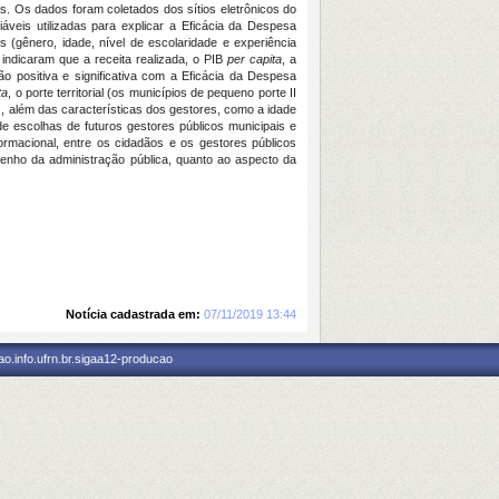
os. Os dados foram coletados dos sítios eletrônicos do
iáveis utilizadas para explicar a Eficácia da Despesa
es (gênero, idade, nível de escolaridade e experiência
 indicaram que a receita realizada, o PIB
per capita
, a
o positiva e significativa com a Eficácia da Despesa
ta
, o porte territorial (os municípios de pequeno porte II
, além das características dos gestores, como a idade
de escolhas de futuros gestores públicos municipais e
rmacional, entre os cidadãos e os gestores públicos
penho da administração pública, quanto ao aspecto da
Notícia cadastrada em:
07/11/2019 13:44
o.info.ufrn.br.sigaa12-producao