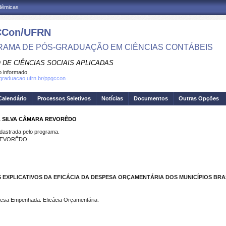
adêmicas
Con/UFRN
AMA DE PÓS-GRADUAÇÃO EM CIÊNCIAS CONTÁBEIS
 DE CIÊNCIAS SOCIAIS APLICADAS
 informado
sgraduacao.ufrn.br/ppgccon
Calendário
Processos Seletivos
Notícias
Documentos
Outras Opções
A SILVA CÂMARA REVORÊDO
strada pelo programa.
 REVORÊDO
 EXPLICATIVOS DA EFICÁCIA DA DESPESA ORÇAMENTÁRIA DOS MUNICÍPIOS BRA
pesa Empenhada. Eficácia Orçamentária.