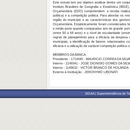
Este estudo tem por objetivo analisar dentre um conju
Instituto Brasileiro de Geografia e Estatística (IBG
Orçamentária (EDO) compreendem: a receita realiz
política) e a competição política. Para abordar os r
região do município e as características dos gestor
Orçamentária. Estatisticamente foram considerados fa
e médio porte quando comparados aos de grande porte)
(entre 60 a 69 anos) e o nível de escolaridade (ensi
regras de planejamento para a eficácia da despesa 
municipais, a identificação de fatores relacionados
eficácia e a utilização da variável competição política
MEMBROS DA BANCA:
Presidente - 1714440 - MAURICIO CORREA DA SILVA
Interno - 2149341 - JOSE DIONISIO GOMES DA SILV
Interno - 1149632 - VICTOR BRANCO DE HOLANDA
Externo à Instituição - JERONYMO LIBONATI
SIGAA | Superintendência de Te