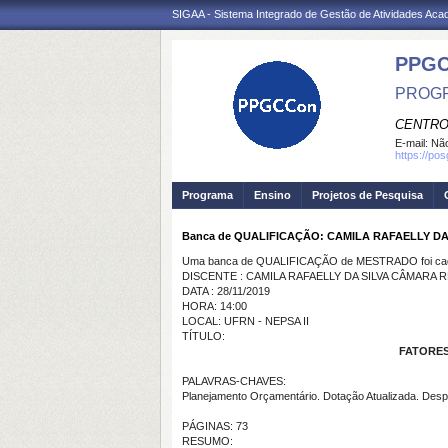
SIGAA - Sistema Integrado de Gestão de Atividades Ac
PPGC
PROGR
CENTRO
E-mail:
Não
https://po
Programa
Ensino
Projetos de Pesquisa
Banca de QUALIFICAÇÃO: CAMILA RAFAELLY D
Uma banca de QUALIFICAÇÃO de MESTRADO foi cada
DISCENTE : CAMILA RAFAELLY DA SILVA CÂMARA
DATA : 28/11/2019
HORA: 14:00
LOCAL: UFRN - NEPSA II
TÍTULO:
FATORES
PALAVRAS-CHAVES:
Planejamento Orçamentário. Dotação Atualizada. Des
PÁGINAS: 73
RESUMO: