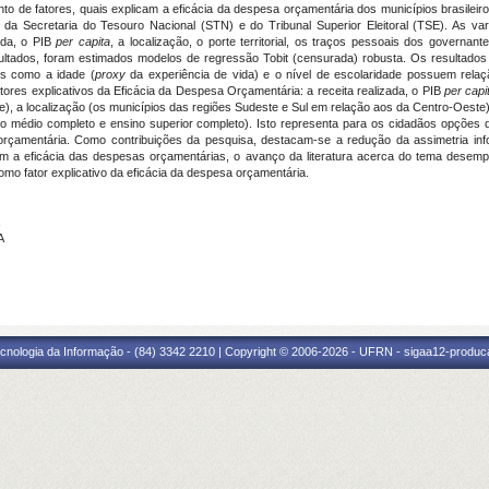
nto de fatores, quais explicam a eficácia da despesa orçamentária dos municípios brasileir
E), da Secretaria do Tesouro Nacional (STN) e do Tribunal Superior Eleitoral (TSE). As var
ada, o PIB
per capita
, a localização, o porte territorial, os traços pessoais dos governant
esultados, foram estimados modelos de regressão Tobit (censurada) robusta. Os resultados
es como a idade (
proxy
da experiência de vida) e o nível de escolaridade possuem relaçã
tores explicativos da Eficácia da Despesa Orçamentária: a receita realizada, o PIB
per capi
, a localização (os municípios das regiões Sudeste e Sul em relação aos da Centro-Oeste)
no médio completo e ensino superior completo). Isto representa para os cidadãos opções 
orçamentária. Como contribuições da pesquisa, destacam-se a redução da assimetria info
 com a eficácia das despesas orçamentárias, o avanço da literatura acerca do tema desem
 como fator explicativo da eficácia da despesa orçamentária.
A
cnologia da Informação - (84) 3342 2210 | Copyright © 2006-2026 - UFRN - sigaa12-produca