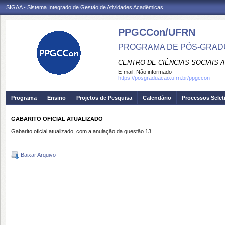
SIGAA - Sistema Integrado de Gestão de Atividades Acadêmicas
PPGCCon/UFRN
PROGRAMA DE PÓS-GRADU
CENTRO DE CIÊNCIAS SOCIAIS 
E-mail:
Não informado
https://posgraduacao.ufrn.br/ppgccon
Programa
Ensino
Projetos de Pesquisa
Calendário
Processos Selet
GABARITO OFICIAL ATUALIZADO
Gabarito oficial atualizado, com a anulação da questão 13.
Baixar Arquivo