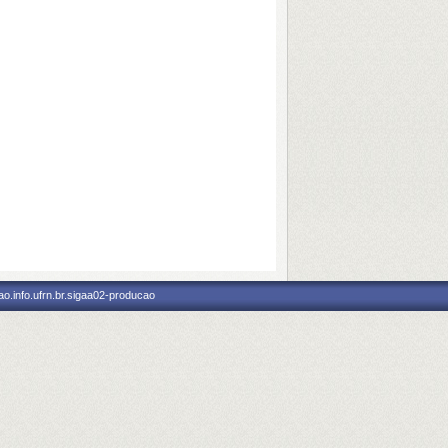
o.info.ufrn.br.sigaa02-producao