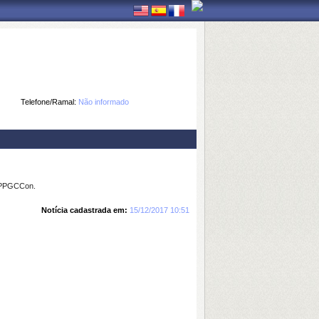
Telefone/Ramal:
Não informado
o PPGCCon.
Notícia cadastrada em:
15/12/2017 10:51