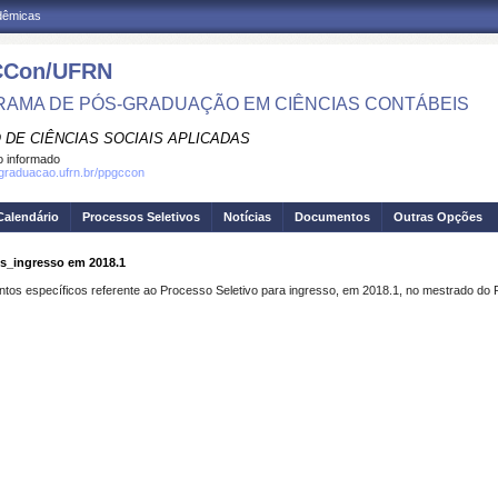
adêmicas
Con/UFRN
AMA DE PÓS-GRADUAÇÃO EM CIÊNCIAS CONTÁBEIS
 DE CIÊNCIAS SOCIAIS APLICADAS
 informado
sgraduacao.ufrn.br/ppgccon
Calendário
Processos Seletivos
Notícias
Documentos
Outras Opções
s_ingresso em 2018.1
tos específicos referente ao Processo Seletivo para ingresso, em 2018.1, no mestrado d