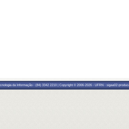
cnologia da Informação - (84) 3342 2210 | Copyright © 2006-2026 - UFRN - sigaa02-produca