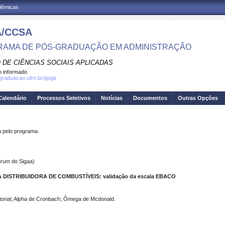
adêmicas
/CCSA
AMA DE PÓS-GRADUAÇÃO EM ADMINISTRAÇÃO
 DE CIÊNCIAS SOCIAIS APLICADAS
 informado
sgraduacao.ufrn.br/ppga
Calendário
Processos Seletivos
Notícias
Documentos
Outras Opções
pelo programa.
rum do Sigaa)
STRIBUIDORA DE COMBUSTÍVEIS: validação da escala EBACO
orial; Alpha de Cronbach; Ômega de Mcdonald.