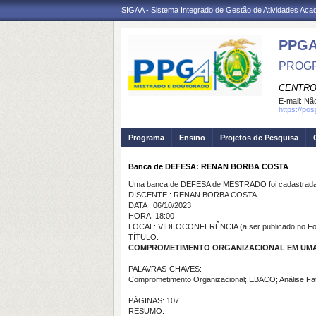
SIGAA - Sistema Integrado de Gestão de Atividades Ac
PPGA
PROGR
CENTRO
E-mail:
Não
https://po
Programa
Ensino
Projetos de Pesquisa
Banca de DEFESA: RENAN BORBA COSTA
Uma banca de DEFESA de MESTRADO foi cadastrada 
DISCENTE : RENAN BORBA COSTA
DATA : 06/10/2023
HORA: 18:00
LOCAL: VIDEOCONFERÊNCIA (a ser publicado no Fo
TÍTULO:
COMPROMETIMENTO ORGANIZACIONAL EM UMA DI
PALAVRAS-CHAVES:
Comprometimento Organizacional; EBACO; Análise Fat
PÁGINAS: 107
RESUMO: