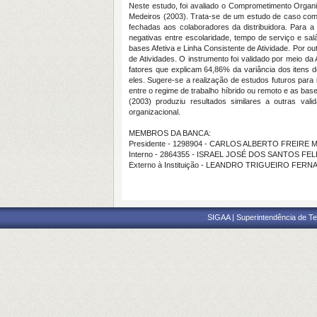
Neste estudo, foi avaliado o Comprometimento Orga
Medeiros (2003). Trata-se de um estudo de caso com 
fechadas aos colaboradores da distribuidora. Para a
negativas entre escolaridade, tempo de serviço e sal
bases Afetiva e Linha Consistente de Atividade. Por 
de Atividades. O instrumento foi validado por meio da
fatores que explicam 64,86% da variância dos itens
eles. Sugere-se a realização de estudos futuros para
entre o regime de trabalho híbrido ou remoto e as 
(2003) produziu resultados similares a outras va
organizacional.
MEMBROS DA BANCA:
Presidente - 1298904 - CARLOS ALBERTO FREIRE
Interno - 2864355 - ISRAEL JOSÉ DOS SANTOS FEL
Externo à Instituição - LEANDRO TRIGUEIRO FERN
SIGAA | Superintendência de Te