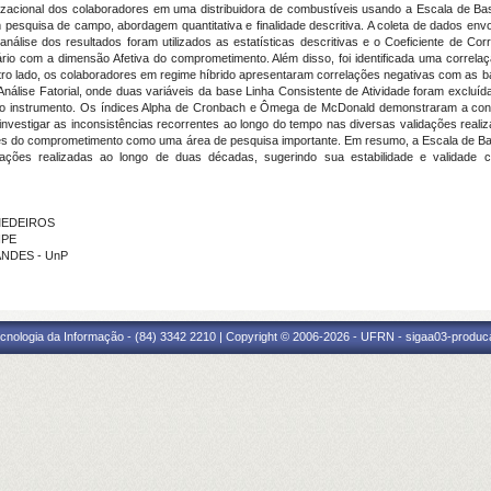
nizacional dos colaboradores em uma distribuidora de combustíveis usando a Escala de 
pesquisa de campo, abordagem quantitativa e finalidade descritiva. A coleta de dados env
 análise dos resultados foram utilizados as estatísticas descritivas e o Coeficiente de 
ário com a dimensão Afetiva do comprometimento. Além disso, foi identificada uma correlaçã
outro lado, os colaboradores em regime híbrido apresentaram correlações negativas com a
 Análise Fatorial, onde duas variáveis da base Linha Consistente de Atividade foram exclu
 do instrumento. Os índices Alpha de Cronbach e Ômega de McDonald demonstraram a cons
 investigar as inconsistências recorrentes ao longo do tempo nas diversas validações reali
bases do comprometimento como uma área de pesquisa importante. Em resumo, a Escala de 
lidações realizadas ao longo de duas décadas, sugerindo sua estabilidade e validade
 MEDEIROS
IPE
ANDES - UnP
cnologia da Informação - (84) 3342 2210 | Copyright © 2006-2026 - UFRN - sigaa03-produca