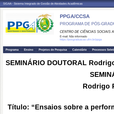
SIGAA - Sistema Integrado de Gestão de Atividades Acadêmicas
PPGA/CCSA
PROGRAMA DE PÓS-GRAD
CENTRO DE CIÊNCIAS SOCIAIS 
E-mail:
Não informado
https://posgraduacao.ufrn.br/ppga
Programa
Ensino
Projetos de Pesquisa
Calendário
Processos Selet
SEMINÁRIO DOUTORAL Rodrigo
SEMIN
Rodrigo 
Título: “Ensaios sobre a perfor