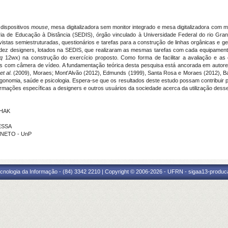
dispositivos
mouse
, mesa digitalizadora sem monitor integrado e mesa digitalizadora com m
ria de Educação à Distância (SEDIS), órgão vinculado à Universidade Federal do rio Gra
stas semiestruturadas, questionários e tarefas para a construção de linhas orgânicas e geo
or dez designers, lotados na SEDIS, que realizaram as mesmas tarefas com cada equipament
iq
12wx) na construção do exercício proposto. Como forma de facilitar a avaliação e as
os com câmera de vídeo. A fundamentação teórica desta pesquisa está ancorada em autor
et al
. (2009), Moraes; Mont'Alvão (2012), Edmunds (1999), Santa Rosa e Moraes (2012), Ba
rgonomia, saúde e psicologia. Espera-se que os resultados deste estudo possam contribuir
formações específicas a designers e outros usuários da sociedade acerca da utilização des
CHAK
ESSA
 NETO - UnP
cnologia da Informação - (84) 3342 2210 | Copyright © 2006-2026 - UFRN - sigaa13-produca