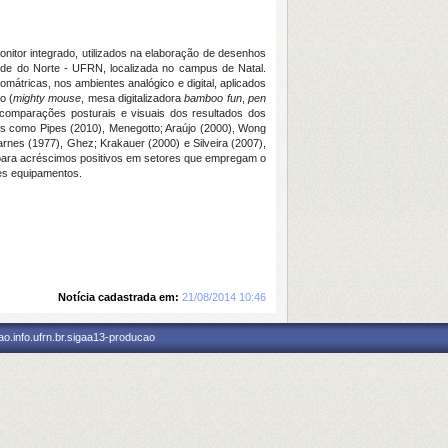
onitor integrado, utilizados na elaboração de desenhos
nde do Norte - UFRN, localizada no campus de Natal.
mátricas, nos ambientes analógico e digital, aplicados
o (
mighty mouse
, mesa digitalizadora
bamboo fun
,
pen
 comparações posturais e visuais dos resultados dos
es como Pipes (2010), Menegotto; Araújo (2000), Wong
rnes (1977), Ghez; Krakauer (2000) e Silveira (2007),
 para acréscimos positivos em setores que empregam o
ses equipamentos.
Notícia cadastrada em:
21/08/2014 10:46
o.info.ufrn.br.sigaa13-producao