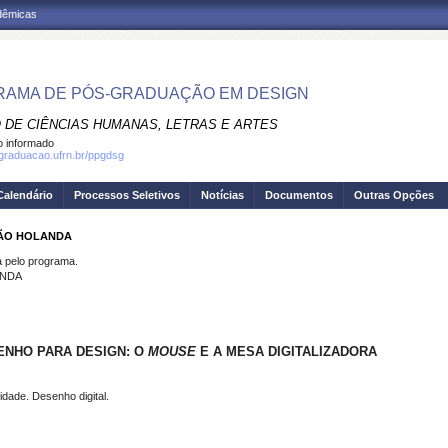
adêmicas
AMA DE PÓS-GRADUAÇÃO EM DESIGN
 DE CIÊNCIAS HUMANAS, LETRAS E ARTES
 informado
sgraduacao.ufrn.br/ppgdsg
Calendário
Processos Seletivos
Notícias
Documentos
Outras Opções
RÃO HOLANDA
pelo programa.
ANDA
ENHO PARA DESIGN: O
MOUSE
E A MESA DIGITALIZADORA
idade. Desenho digital.