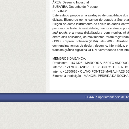
ÁREA: Desenho Industrial
SUBÁREA: Desenho de Produto
RESUMO:
Este estudo propõe uma avaliação de usabilidade dos 
digitais. Elegeu-se como campo de estudo a Secreta
Elegeu-se como instrumento de coleta de dados entrevi
por meio de teste de usabilidade, que foi efetuado p
and touch
, e a mesa digitalizadora com monitor,
cint
exercícios aplicados, os movimentos foram registrad
(1998), Capron; Johnson (2004). Iida (2005), Abrahão
com ensinamentos de design, desenho, informática, e
trabalho gráfico digital na UFRN, favorecendo com in
MEMBROS DA BANCA:
Presidente - 1674328 - MARCOS ALBERTO ANDRU
Interno - 1217007 - ANDRE LUIS SANTOS DE PINHO
Interno - 1760618 - OLAVO FONTES MAGALHAES B
Externo à Instituição - MANOEL PEREIRA DA ROCHA
SIGAA | Superintendência de Te