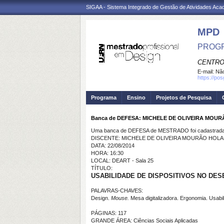
SIGAA - Sistema Integrado de Gestão de Atividades Ac
MPD
PROGR
CENTRO
E-mail:
Não
https://po
Programa
Ensino
Projetos de Pesquisa
Banca de DEFESA: MICHELE DE OLIVEIRA MOU
Uma banca de DEFESA de MESTRADO foi cadastrada 
DISCENTE: MICHELE DE OLIVEIRA MOURÃO HOL
DATA: 22/08/2014
HORA: 16:30
LOCAL: DEART - Sala 25
TÍTULO:
USABILIDADE DE DISPOSITIVOS NO DES
PALAVRAS-CHAVES:
Design.
Mouse.
Mesa digitalizadora. Ergonomia. Usabil
PÁGINAS: 117
GRANDE ÁREA: Ciências Sociais Aplicadas