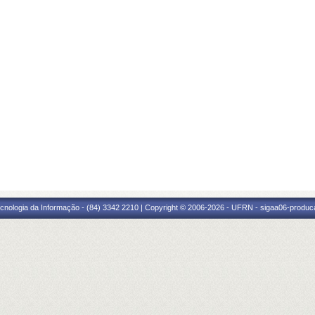
cnologia da Informação - (84) 3342 2210 | Copyright © 2006-2026 - UFRN - sigaa06-produca