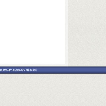
o.info.ufrn.br.sigaa06-producao