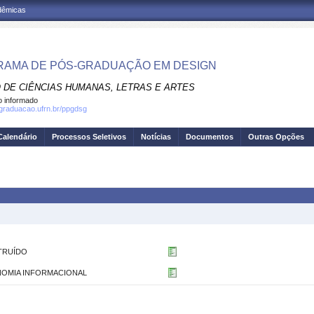
adêmicas
AMA DE PÓS-GRADUAÇÃO EM DESIGN
 DE CIÊNCIAS HUMANAS, LETRAS E ARTES
 informado
sgraduacao.ufrn.br/ppgdsg
Calendário
Processos Seletivos
Notícias
Documentos
Outras Opções
TRUÍDO
OMIA INFORMACIONAL