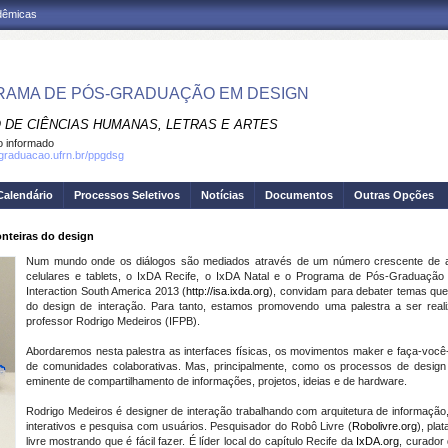
adêmicas
AMA DE PÓS-GRADUAÇÃO EM DESIGN
 DE CIÊNCIAS HUMANAS, LETRAS E ARTES
 informado
sgraduacao.ufrn.br/ppgdsg
Calendário
Processos Seletivos
Notícias
Documentos
Outras Opções
ronteiras do design
Num mundo onde os diálogos são mediados através de um número crescente de ar
celulares e tablets, o IxDA Recife, o IxDA Natal e o Programa de Pós-Graduaç
Interaction South America 2013 (
http://isa.ixda.org
), convidam para debater temas qu
do design de interação. Para tanto, estamos promovendo uma palestra a ser reali
professor Rodrigo Medeiros (IFPB).
Abordaremos nesta palestra as interfaces físicas, os movimentos maker e faça-vo
de comunidades colaborativas. Mas, principalmente, como os processos de design 
eminente de compartilhamento de informações, projetos, ideias e de hardware.
Rodrigo Medeiros é designer de interação trabalhando com arquitetura de informação,
interativos e pesquisa com usuários. Pesquisador do Robô Livre (
Robolivre.org
), pla
livre mostrando que é fácil fazer. É líder local do capítulo Recife da
IxDA.org
, curador