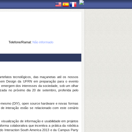
Telefone/Ramal:
Não informado
tefatos tecnológicos, das maçanetas até os nossos
ão em Design da UFRN em preparação para o evento
e emergem dos interesses da sociedade, sob um olhar
zada no próximo dia 20 de setembro, proferida pelo
cê-mesmo (DIY), open source hardware e novas formas
de interação estão se relacionado com este cenário
 visualização de informação e usabilidade em projetos
taforma colaborativa que incentiva a prática da robótica
 do Interaction South America 2013 e da Campus Party