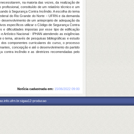
 necessitarem, na maioria das vezes, da realização de
rofissional, constituído de um relatório técnico e um
isando à Segurança Contra Incêndio. A escolha do tema
de Federal do Rio Grande do Norte – UFRN e da demanda
l o desenvolvimento de um anteprojeto de adequação da
vos específicos utilizar o Código de Segurança Contra
s e dificuldades impostas por esse tipo de edificação
 e Artístico Nacional - IPHAN atendendo as exigências
e o tema, através de pesquisas bibliográficas e estudo
lio dos componentes curriculares do curso, o processo
ionantes, concepção e até o desenvolvimento do partido
ça contra incêndio e as diretrizes recomendadas pelo
Notícia cadastrada em:
15/06/2022 09:00
o.info.ufrn.br.sigaa12-producao