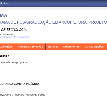
adêmicas
PMA
AMA DE PÓS-GRADUAÇÃO EM ARQUITETURA, PROJETO 
 DE TECNOLOGIA
 informado
sgraduacao.ufrn.br/ppapma
Calendário
Processos Seletivos
Notícias
Documentos
Outras Opções
OGUEIRA
strada pelo programa.
EGURANÇA CONTRA INCÊNDIO
rança Contra .Incêndio, Museu do Seridó