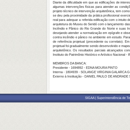
Diante da dificuldade em que as edificações de inter
algumas intervenções físicas para atender as condiçõ
projeto técnico de intervenção arquitetônica, tem co
se deu pela proximidade da prática profissional exer
real para adequar a referida edificação com o intuit
arquitetura do Museu do Seridó com o lançamento das 
Incêndio e Pânico do Rio Grande do Norte e suas Inst
desejando atender a normatização em epígrafe e obser
contra incêndio e pânico no ambiente em estudo. Para 
de referência projetual (precedente ou correlato). E
projetual foi gradualmente sendo desenvolvido e mapea
arquitetônico. Os resultados parciais alcançados co
Instituto do Patrimônio Histórico e Artístico Nacional -
MEMBROS DA BANCA:
Presidente - 1694892 - EDNA MOURA PINTO
Interna - 1804939 - SOLANGE VIRGINIA GALARCA
Externo à Instituição - DANIEL PAULO DE ANDRADE 
SIGAA | Superintendência de Te