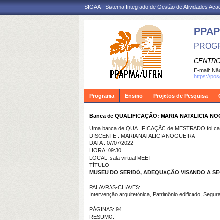
SIGAA - Sistema Integrado de Gestão de Atividades Ac
PPA
PROGR
CENTRO
E-mail:
Não
https://po
Programa
Ensino
Projetos de Pesquisa
Banca de QUALIFICAÇÃO: MARIA NATALICIA N
Uma banca de QUALIFICAÇÃO de MESTRADO foi cada
DISCENTE : MARIA NATALICIA NOGUEIRA
DATA : 07/07/2022
HORA: 09:30
LOCAL: sala virtual MEET
TÍTULO:
MUSEU DO SERIDÓ, ADEQUAÇÃO VISANDO A S
PALAVRAS-CHAVES:
Intervenção arquitetônica, Patrimônio edificado, Segu
PÁGINAS: 94
RESUMO: