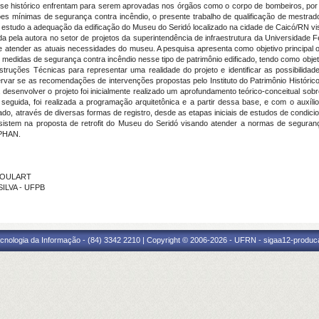
esse histórico enfrentam para serem aprovadas nos órgãos como o corpo de bombeiros, por
es mínimas de segurança contra incêndio, o presente trabalho de qualificação de mestrado p
mo estudo a adequação da edificação do Museu do Seridó localizado na cidade de Caicó/RN v
cida pela autora no setor de projetos da superintendência de infraestrutura da Universida
o de atender as atuais necessidades do museu. A pesquisa apresenta como objetivo principa
medidas de segurança contra incêndio nesse tipo de patrimônio edificado, tendo como objeti
ruções Técnicas para representar uma realidade do projeto e identificar as possibilidade
var se as recomendações de intervenções propostas pelo Instituto do Patrimônio Histórico
desenvolver o projeto foi inicialmente realizado um aprofundamento teórico-conceitual sobr
m seguida, foi realizada a programação arquitetônica e a partir dessa base, e com o auxí
do, através de diversas formas de registro, desde as etapas iniciais de estudos de condic
nsistem na proposta de retrofit do Museu do Seridó visando atender a normas de seguran
 IPHAN.
 GOULART
SILVA - UFPB
cnologia da Informação - (84) 3342 2210 | Copyright © 2006-2026 - UFRN - sigaa12-produca