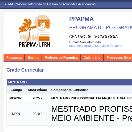
SIGAA - Sistema Integrado de Gestão de Atividades Acadêmicas
PPAPMA
PROGRAMA DE PÓS-GRADU
CENTRO DE TECNOLOGIA
E-mail:
Não informado
https://posgraduacao.ufrn.br/ppapma
Programa
Ensino
Projetos de Pesquisa
Calendário
Processos Selet
Grade Curricular
MESTRADO
Código
Ano/Período
Componente Curricular
MPA2025
2025.2
MESTRADO PROFISSIONAL EM ARQUITETURA, PROJ
MESTRADO PROFISS
MP01
2010.2
MEIO AMBIENTE - Pre