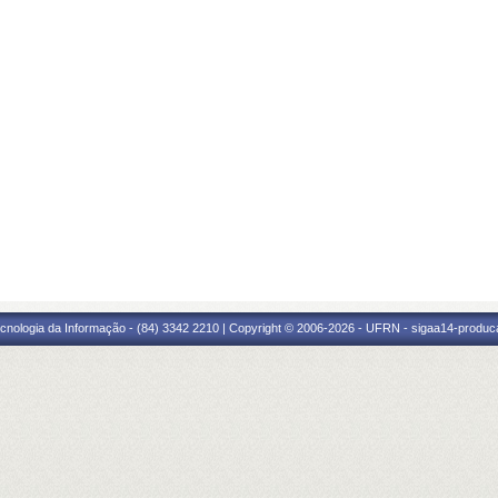
cnologia da Informação - (84) 3342 2210 | Copyright © 2006-2026 - UFRN - sigaa14-produca