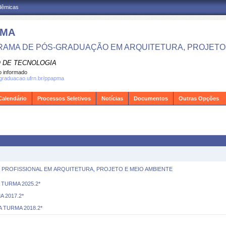
adêmicas
PMA
AMA DE PÓS-GRADUAÇÃO EM ARQUITETURA, PROJETO 
 DE TECNOLOGIA
 informado
sgraduacao.ufrn.br/ppapma
Calendário
Processos Seletivos
Notícias
Documentos
Outras Opções
ROFISSIONAL EM ARQUITETURA, PROJETO E MEIO AMBIENTE
 TURMA 2025.2*
 2017.2*
 TURMA 2018.2*