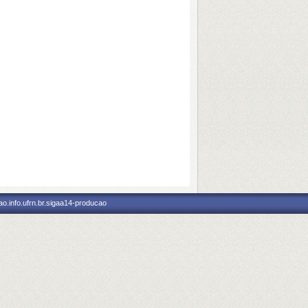
o.info.ufrn.br.sigaa14-producao