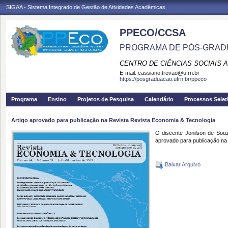
SIGAA - Sistema Integrado de Gestão de Atividades Acadêmicas
PPECO/CCSA
PROGRAMA DE PÓS-GRAD
CENTRO DE CIÊNCIAS SOCIAIS 
E-mail:
cassiano.trovao@ufrn.br
https://posgraduacao.ufrn.br/ppeco
Programa
Ensino
Projetos de Pesquisa
Calendário
Processos Selet
Artigo aprovado para publicação na Revista Revista Economia & Tecnologia
O discente Jonilson de Souz
aprovado para publicação na
Baixar Arquivo