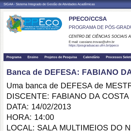
SIGAA - Sistema Integrado de Gestão de Atividades Acadêmicas
PPECO/CCSA
PROGRAMA DE PÓS-GRAD
CENTRO DE CIÊNCIAS SOCIAIS 
E-mail:
cassiano.trovao@ufrn.br
https://posgraduacao.ufrn.br/ppeco
Programa
Ensino
Projetos de Pesquisa
Calendário
Processos Selet
Banca de DEFESA: FABIANO D
Uma banca de DEFESA de MESTRAD
DISCENTE: FABIANO DA COSTA
DATA: 14/02/2013
HORA: 14:00
LOCAL: SALA MULTIMEIOS DO 