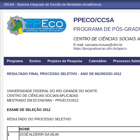
SIGAA - Sistema Integrado de Gestão de Atividades Acadêmicas
PPECO/CCSA
PROGRAMA DE PÓS-GRAD
CENTRO DE CIÊNCIAS SOCIAIS 
E-mail:
cassiano.trovao@ufrn.br
https://posgraduacao.ufrn.br/ppeco
Programa
Ensino
Projetos de Pesquisa
Calendário
Processos Selet
RESULTADO FINAL PROCESSO SELETIVO - ANO DE INGRESSO 2012
UNIVERSIDADE FEDERAL DO RIO GRANDE DO NORTE
CENTRO DE CIÊNCIAS SOCIAIS APLICADAS
MESTRADO EM ECONOMIA – PPGECO/2012
EXAME DE SELEÇÃO 2012
RESULTADO DO PROCESSO SELETIVO
NOME
1
JOSÉ ALDERIR DA SILVA