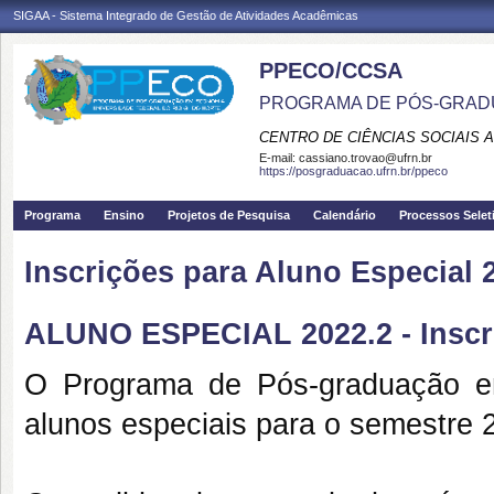
SIGAA - Sistema Integrado de Gestão de Atividades Acadêmicas
PPECO/CCSA
PROGRAMA DE PÓS-GRAD
CENTRO DE CIÊNCIAS SOCIAIS 
E-mail:
cassiano.trovao@ufrn.br
https://posgraduacao.ufrn.br/ppeco
Programa
Ensino
Projetos de Pesquisa
Calendário
Processos Selet
Inscrições para Aluno Especial 
ALUNO ESPECIAL 2022.2 - Inscr
O Programa de Pós-graduação e
alunos especiais para o semestre 