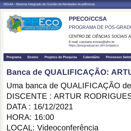
SIGAA - Sistema Integrado de Gestão de Atividades Acadêmicas
PPECO/CCSA
PROGRAMA DE PÓS-GRAD
CENTRO DE CIÊNCIAS SOCIAIS 
E-mail:
cassiano.trovao@ufrn.br
https://posgraduacao.ufrn.br/ppeco
Programa
Ensino
Projetos de Pesquisa
Calendário
Processos Selet
Banca de QUALIFICAÇÃO: AR
Uma banca de QUALIFICAÇÃO de 
DISCENTE : ARTUR RODRIGUE
DATA : 16/12/2021
HORA: 16:00
LOCAL: Videoconferência