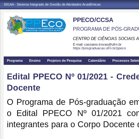
SIGAA - Sistema Integrado de Gestão de Atividades Acadêmicas
PPECO/CCSA
PROGRAMA DE PÓS-GRAD
CENTRO DE CIÊNCIAS SOCIAIS 
E-mail:
cassiano.trovao@ufrn.br
https://posgraduacao.ufrn.br/ppeco
Programa
Ensino
Projetos de Pesquisa
Calendário
Processos Selet
Edital PPECO Nº 01/2021 - Cre
Docente
O Programa de Pós-graduação e
o Edital PPECO Nº 01/2021 co
integrantes para o Corpo Docente