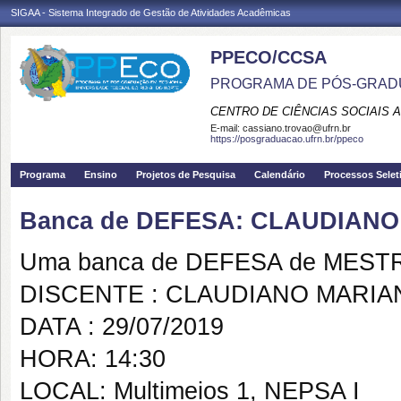
SIGAA - Sistema Integrado de Gestão de Atividades Acadêmicas
PPECO/CCSA
PROGRAMA DE PÓS-GRAD
CENTRO DE CIÊNCIAS SOCIAIS 
E-mail:
cassiano.trovao@ufrn.br
https://posgraduacao.ufrn.br/ppeco
Programa
Ensino
Projetos de Pesquisa
Calendário
Processos Selet
Banca de DEFESA: CLAUDIANO
Uma banca de DEFESA de MESTRAD
DISCENTE : CLAUDIANO MARIA
DATA : 29/07/2019
HORA: 14:30
LOCAL: Multimeios 1, NEPSA I