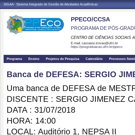
SIGAA - Sistema Integrado de Gestão de Atividades Acadêmicas
PPECO/CCSA
PROGRAMA DE PÓS-GRAD
CENTRO DE CIÊNCIAS SOCIAIS 
E-mail:
cassiano.trovao@ufrn.br
https://posgraduacao.ufrn.br/ppeco
Programa
Ensino
Projetos de Pesquisa
Calendário
Processos Selet
Banca de DEFESA: SERGIO JI
Uma banca de DEFESA de MESTRAD
DISCENTE : SERGIO JIMENEZ 
DATA : 31/07/2018
HORA: 14:00
LOCAL: Auditório 1, NEPSA II