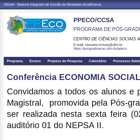
SIGAA - Sistema Integrado de Gestão de Atividades Acadêmicas
PPECO/CCSA
PROGRAMA DE PÓS-GRAD
CENTRO DE CIÊNCIAS SOCIAIS 
E-mail:
cassiano.trovao@ufrn.br
https://posgraduacao.ufrn.br/ppeco
Programa
Ensino
Projetos de Pesquisa
Calendário
Processos Selet
Conferência ECONOMIA SOCIA
Convidamos a todos os alunos e p
Magistral, promovida pela Pós-gr
ser realizada nesta sexta feira 
auditório 01 do NEPSA II.