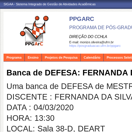
SIGAA - Sistema Integrado de Gestão de Atividades Acadêmicas
PPGARC
PROGRAMA DE PÓS-GRAD
DIREÇÃO DO CCHLA
E-mail:
monize.oliveira@ufrn.br
https://posgraduacao.ufrn.br/ppgarc
Programa
Ensino
Projetos de Pesquisa
Calendário
Processos Selet
Banca de DEFESA: FERNANDA 
Uma banca de DEFESA de MESTRAD
DISCENTE : FERNANDA DA SIL
DATA : 04/03/2020
HORA: 13:30
LOCAL: Sala 38-D, DEART