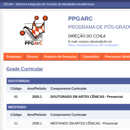
SIGAA - Sistema Integrado de Gestão de Atividades Acadêmicas
PPGARC
PROGRAMA DE PÓS-GRAD
DIREÇÃO DO CCHLA
E-mail:
monize.oliveira@ufrn.br
https://posgraduacao.ufrn.br/ppgarc
Programa
Ensino
Projetos de Pesquisa
Calendário
Processos Selet
Grade Curricular
DOUTORADO
Código
Ano/Período
Componente Curricular
01
2025.1
DOUTORADO EM ARTES CÊNICAS - Presencial
MESTRADO
Código
Ano/Período
Componente Curricular
01
2008.1
MESTRADO EM ARTES CÊNICAS - Presencial