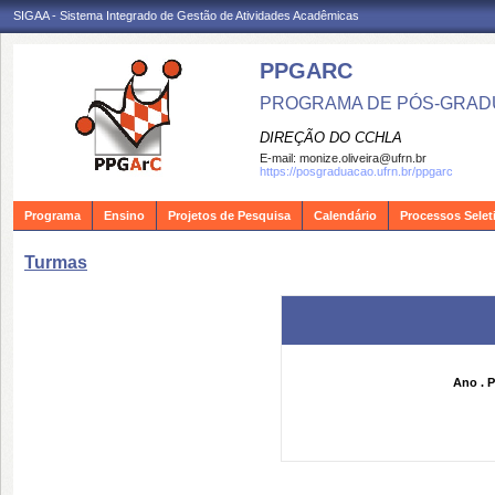
SIGAA - Sistema Integrado de Gestão de Atividades Acadêmicas
PPGARC
PROGRAMA DE PÓS-GRAD
DIREÇÃO DO CCHLA
E-mail:
monize.oliveira@ufrn.br
https://posgraduacao.ufrn.br/ppgarc
Programa
Ensino
Projetos de Pesquisa
Calendário
Processos Selet
Turmas
Ano . P