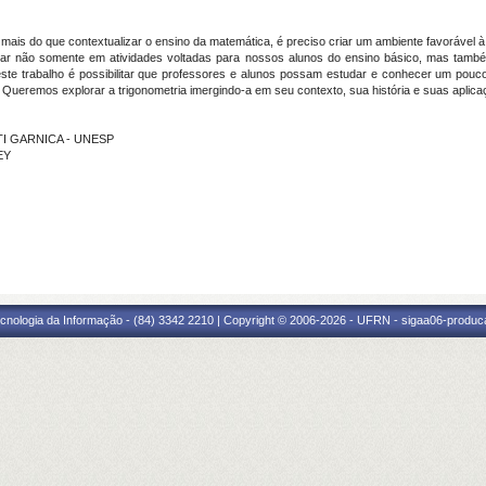
is do que contextualizar o ensino da matemática, é preciso criar um ambiente favorável 
sar não somente em atividades voltadas para nossos alunos do ensino básico, mas també
este trabalho é possibilitar que professores e alunos possam estudar e conhecer um pouco
). Queremos explorar a trigonometria imergindo-a em seu contexto, sua história e suas aplica
OTI GARNICA - UNESP
EY
cnologia da Informação - (84) 3342 2210 | Copyright © 2006-2026 - UFRN - sigaa06-produca