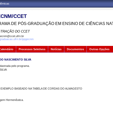
adêmicas
CNM/CCET
AMA DE PÓS-GRADUAÇÃO EM ENSINO DE CIÊNCIAS NA
STRAÇÃO DO CCET
ecnm@ccet.ufrn.br
sgraduacao.ufrn.br/ppgecnm
Calendário
Processos Seletivos
Notícias
Documentos
Outras Opções
 DO NASCIMENTO SILVA
strada pelo programa.
SILVA
M EXEMPLO BASEADO NA TABELA DE CORDAS DO ALMAGESTO
dagem Hermenêutica.