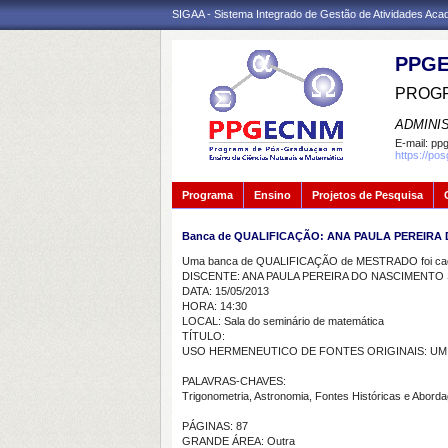
SIGAA - Sistema Integrado de Gestão de Atividades Ac
PPGE
PROGR
ADMINI
E-mail:
ppg
https://po
Programa
Ensino
Projetos de Pesquisa
Banca de QUALIFICAÇÃO: ANA PAULA PEREIRA
Uma banca de QUALIFICAÇÃO de MESTRADO foi cada
DISCENTE: ANA PAULA PEREIRA DO NASCIMENTO 
DATA: 15/05/2013
HORA: 14:30
LOCAL: Sala do seminário de matemática
TÍTULO:
USO HERMENEUTICO DE FONTES ORIGINAIS: U
PALAVRAS-CHAVES:
Trigonometria, Astronomia, Fontes Históricas e Abor
PÁGINAS: 87
GRANDE ÁREA: Outra